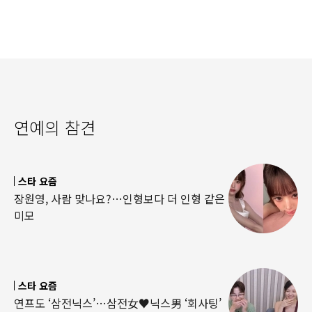
연예의 참견
스타 요즘
장원영, 사람 맞나요?…인형보다 더 인형 같은
미모
스타 요즘
연프도 ‘삼전닉스’…삼전女♥닉스男 ‘회사팅’