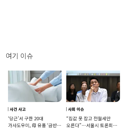
여기 이슈
사건 사고
사회 이슈
‘당근’서 구한 20대
“집값 못 잡고 전월세만
가사도우미, 母 유품 ‘금반지
오른다”…서울시 토론회서