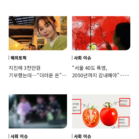
·팔찌’ 훔쳐 녹였다
세제개편 우려 쏟아져
해외토픽
사회 이슈
지진에 3천만원
“서울 40도 폭염,
기부했는데…“더러운 돈”
2050년까지 감내해야”…
日여배우에 비난 쏟아진
기후학자의 경고
이유
사회 이슈
사회 이슈