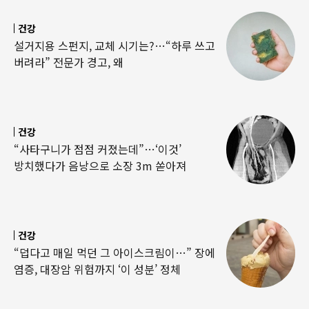
건강
설거지용 스펀지, 교체 시기는?…“하루 쓰고
버려라” 전문가 경고, 왜
건강
“사타구니가 점점 커졌는데”…‘이것’
방치했다가 음낭으로 소장 3m 쏟아져
건강
“덥다고 매일 먹던 그 아이스크림이…” 장에
염증, 대장암 위험까지 ‘이 성분’ 정체