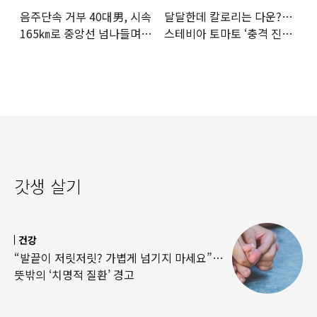
음주단속 거부 40대男, 시속
달달한데 칼로리는 다운?…
165㎞로 중앙선 넘나들며
스테비아 토마토 ‘충격 진실’
도주… 추격전 끝 체포
드러났다
갓생 살기
건강
“발끝이 저릿저릿? 가볍게 넘기지 마세요”…
뜻밖의 ‘치명적 질환’ 경고