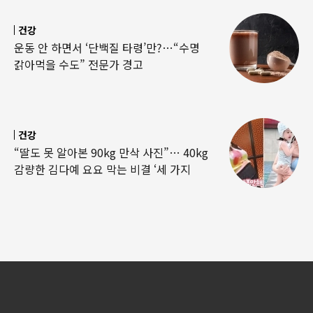
건강
운동 안 하면서 ‘단백질 타령’만?…“수명
갉아먹을 수도” 전문가 경고
건강
“딸도 못 알아본 90kg 만삭 사진”… 40kg
감량한 김다예 요요 막는 비결 ‘세 가지