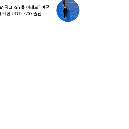
발 묶고 3m 물 아래로” 여군
 막힌 UDT…707 출신
튜버, 직접 훈련해보