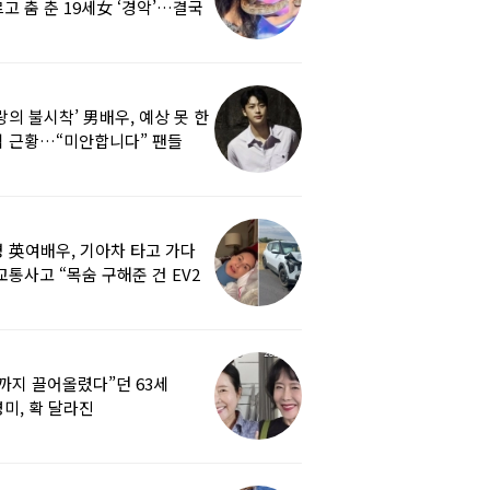
고 춤 춘 19세女 ‘경악’…결국
랑의 불시착’ 男배우, 예상 못 한
 근황…“미안합니다” 팬들
붕
 英여배우, 기아차 타고 가다
교통사고 “목숨 구해준 건 EV2
0도 에어백”
까지 끌어올렸다”던 63세
미, 확 달라진
…‘안면거상술’ 뭐길래