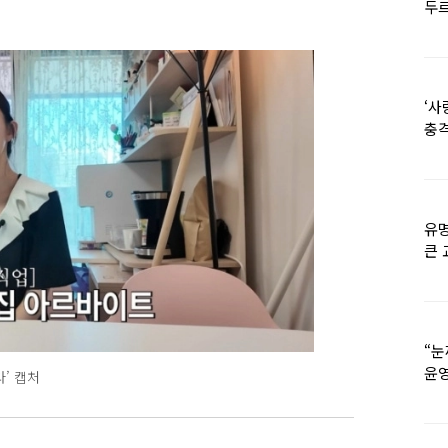
두르
‘사
충격
멘
유명
큰 
36
“눈
윤영
’ 캡처
외모