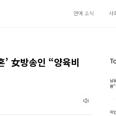
연예 소식
사
혼’ 女방송인 “양육비
T
남유
판
어
미인