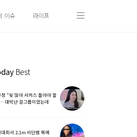
회 이슈
라이프
oday
Best
정 “빚 많아 서커스 돌아야 할
”… 대박난 걸그룹이었는데
쩌다
대회서 2.1m 비단뱀 목에