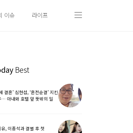
회 이슈
라이프
oday
Best
5세 결혼’ 심현섭, ‘혼전순결’ 지킨
… 아내와 호텔 앞 뜻밖의 일
유, 이종석과 결별 후 첫