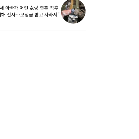
9세 아빠가 어린 女랑 결혼 직후
해 전사…보상금 받고 사라져”
하소연