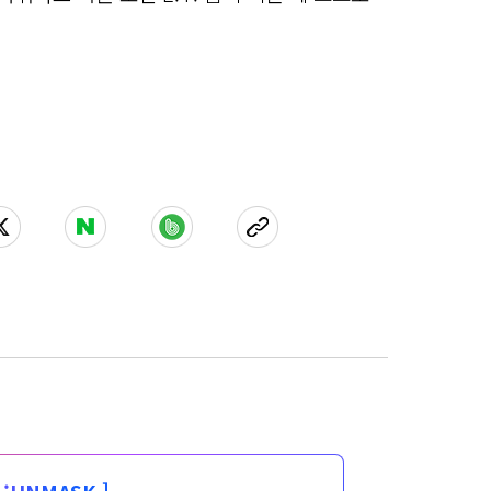
:
UNMASK ]