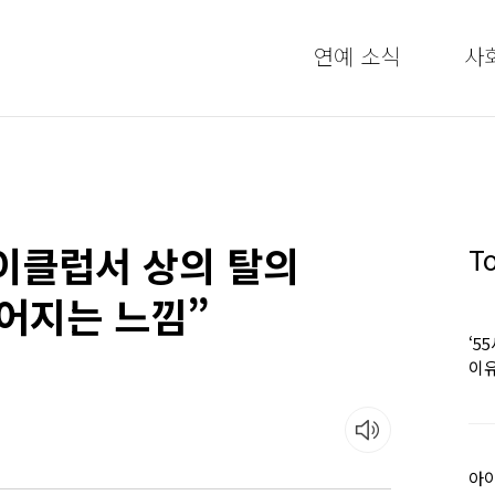
연예 소식
사
이클럽서 상의 탈의
T
젊어지는 느낌”
‘5
이유
아이