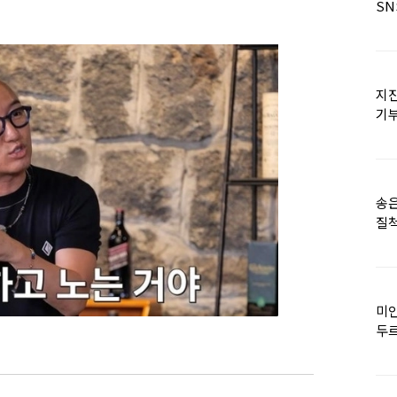
SN
지진
기
日
송은
질척
누
미인
두르