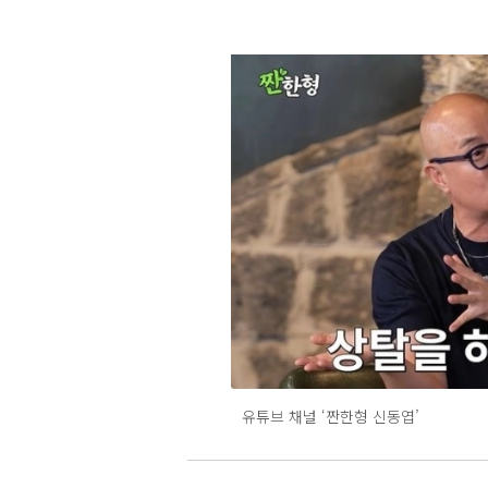
유튜브 채널 ‘짠한형 신동엽’