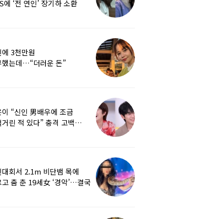
S에 ‘전 연인’ 장기하 소환
에 3천만원
부했는데…“더러운 돈”
여배우에 비난 쏟아진 이유
이 “신인 男배우에 조금
거린 적 있다” 충격 고백…
군지 보니
대회서 2.1m 비단뱀 목에
고 춤 춘 19세女 ‘경악’…결국