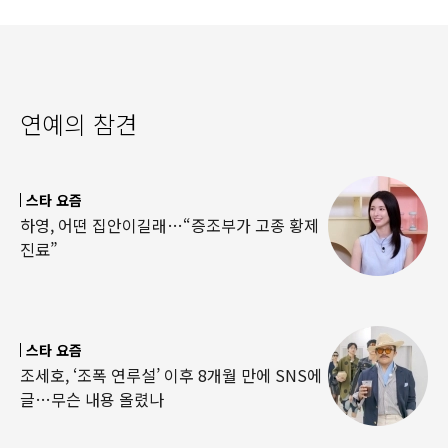
연예의 참견
스타 요즘
하영, 어떤 집안이길래…“증조부가 고종 황제
진료”
스타 요즘
조세호, ‘조폭 연루설’ 이후 8개월 만에 SNS에
글…무슨 내용 올렸나