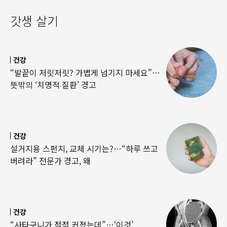
갓생 살기
건강
“발끝이 저릿저릿? 가볍게 넘기지 마세요”…
뜻밖의 ‘치명적 질환’ 경고
건강
설거지용 스펀지, 교체 시기는?…“하루 쓰고
버려라” 전문가 경고, 왜
건강
“사타구니가 점점 커졌는데”…‘이것’