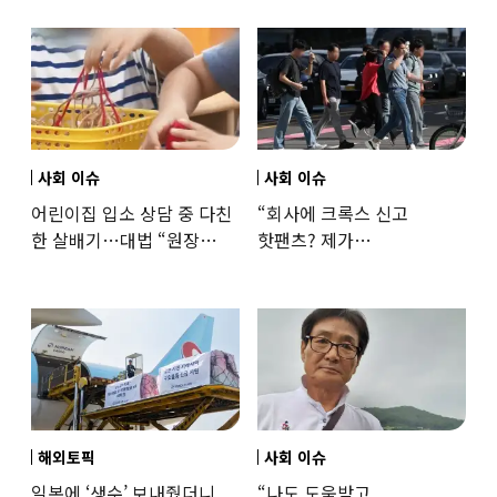
사회 이슈
사회 이슈
어린이집 입소 상담 중 다친
“회사에 크록스 신고
한 살배기…대법 “원장
핫팬츠? 제가
과실”
꼰대인가요”…출근 복장
어디까지 괜찮을까
해외토픽
사회 이슈
일본에 ‘생수’ 보내줬더니
“나도 도움받고