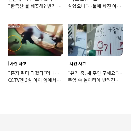
“한국산 물 깨끗해? 변기 물
살았으니”…물에 빠진 아이
떠올라”…“日정부보다
구한 65세, 포상금까지
낫다” 감사
나눴다
사건 사고
사건 사고
“혼자 뛰다 다쳤다”더니…
“유기 중, 새 주인 구해요”…
CCTV엔 3살 아이 옆에서
폭염 속 놀이터에 반려견
점프한 교사 포착
묶어놓고 떠난 30대女