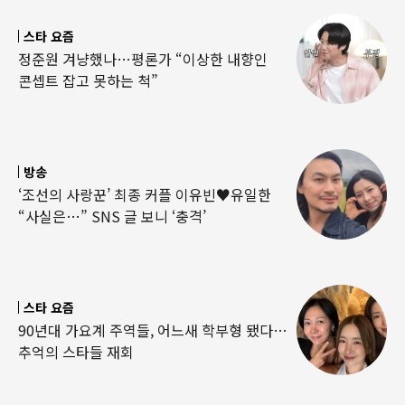
스타 요즘
정준원 겨냥했나…평론가 “이상한 내향인
콘셉트 잡고 못하는 척”
방송
‘조선의 사랑꾼’ 최종 커플 이유빈♥유일한
“사실은…” SNS 글 보니 ‘충격’
스타 요즘
90년대 가요계 주역들, 어느새 학부형 됐다…
추억의 스타들 재회