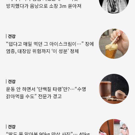
방치했다가 음낭으로 소장 3m 쏟아져
건강
“덥다고 매일 먹던 그 아이스크림이…” 장에
염증, 대장암 위험까지 ‘이 성분’ 정체
건강
운동 안 하면서 ‘단백질 타령’만?…“수명
갉아먹을 수도” 전문가 경고
건강
“딸도 못 알아본 90kg 만삭 사진”… 40kg