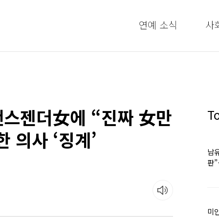
연예 소식
사
랜스젠더女에 “진짜 女만
T
 의사 ‘징계’
남유
판
어
미인