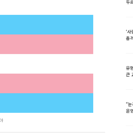
두르
‘사
충격
멘
유명
큰 
36
“눈
윤영
외모
아