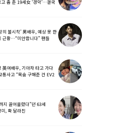
고 춤 춘 19세女 ‘경악’…결국
랑의 불시착’ 男배우, 예상 못 한
 근황…“미안합니다” 팬들
붕
 英여배우, 기아차 타고 가다
교통사고 “목숨 구해준 건 EV2
0도 에어백”
까지 끌어올렸다”던 63세
미, 확 달라진
…‘안면거상술’ 뭐길래