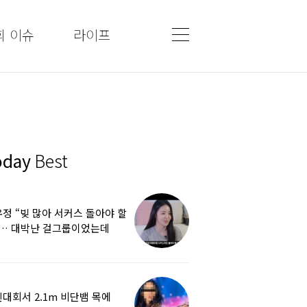
회 이슈
라이프
oday
Best
정 “빚 많아 서커스 돌아야 할
”… 대박난 걸그룹이었는데
쩌다
대회서 2.1m 비단뱀 목에