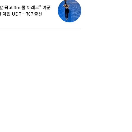
발 묶고 3m 물 아래로” 여군
 막힌 UDT…707 출신
튜버, 직접 훈련해보