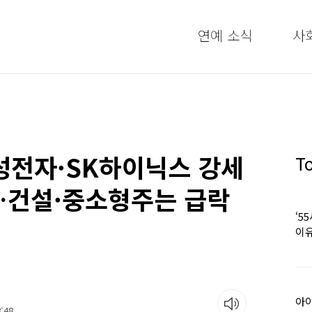
연예 소식
사
성전자·SK하이닉스 강세
T
…건설·중소형주는 급락
‘5
이유
아이
:48