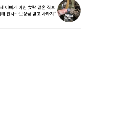
9세 아빠가 어린 女랑 결혼 직후
해 전사…보상금 받고 사라져”
하소연