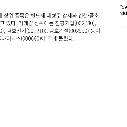
“5
입대
거래 상위 종목은 반도체 대형주 강세와 건설·중소
딸 
있다. 거래량 상위에는 진흥기업(002780),
), 금호전기(001210), 금호건설(002990) 등이
이닉스(000660)에 크게 몰렸다.