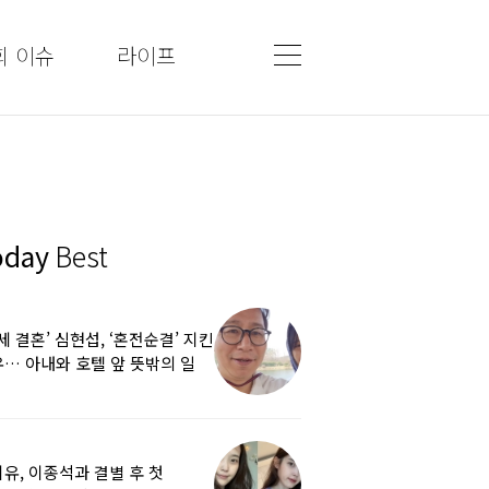
회 이슈
라이프
oday
Best
5세 결혼’ 심현섭, ‘혼전순결’ 지킨
… 아내와 호텔 앞 뜻밖의 일
유, 이종석과 결별 후 첫