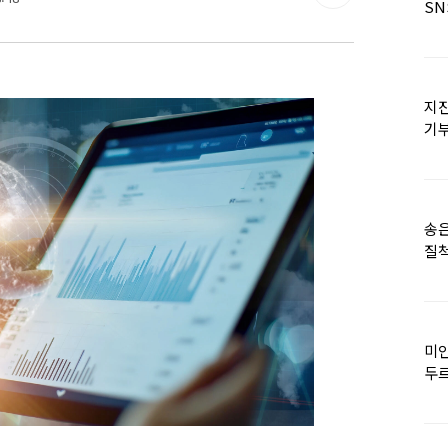
SN
지진
기
日
송은
질척
누
미인
두르