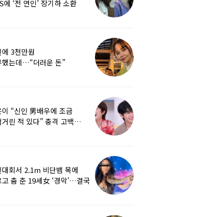
S에 ‘전 연인’ 장기하 소환
에 3천만원
부했는데…“더러운 돈”
여배우에 비난 쏟아진 이유
이 “신인 男배우에 조금
거린 적 있다” 충격 고백…
군지 보니
대회서 2.1m 비단뱀 목에
고 춤 춘 19세女 ‘경악’…결국