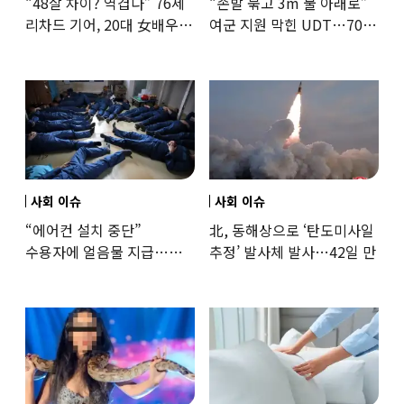
“48살 차이? 역겹다” 76세
“손발 묶고 3m 물 아래로”
리차드 기어, 20대 女배우와
여군 지원 막힌 UDT…707
‘로맨스물’…“손녀뻘” 비난
출신 女유튜버, 직접
훈련해보
사회 이슈
사회 이슈
“에어컨 설치 중단”
北, 동해상으로 ‘탄도미사일
수용자에 얼음물 지급…
추정’ 발사체 발사…42일 만
37도까지 치솟은 교도소
상황