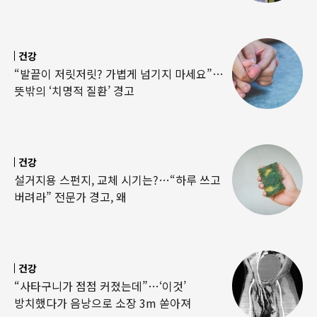
건강
“발끝이 저릿저릿? 가볍게 넘기지 마세요”…
뜻밖의 ‘치명적 질환’ 경고
건강
설거지용 스펀지, 교체 시기는?…“하루 쓰고
버려라” 전문가 경고, 왜
건강
“사타구니가 점점 커졌는데”…‘이것’
방치했다가 음낭으로 소장 3m 쏟아져