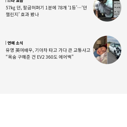
스타 요즘
57㎏ 던, 팔굽혀펴기 1분에 78개 ‘1등’…‘던
챌린지’ 효과 봤나
연예 소식
유명 英여배우, 기아차 타고 가다 큰 교통사고
“목숨 구해준 건 EV2 360도 에어백”