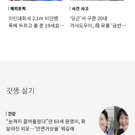
해외토픽
사건 사고
미인대회서 2.1m 비단뱀
‘당근’서 구한 20대
목에 두르고 춤 춘 19세女
가사도우미, 母 유품 ‘금반지
‘경악’…결국
·팔찌’ 훔쳐 녹였다
갓생 살기
건강
“눈까지 끌어올렸다”던 63세 윤영미, 확
달라진 외모…‘안면거상술’ 뭐길래