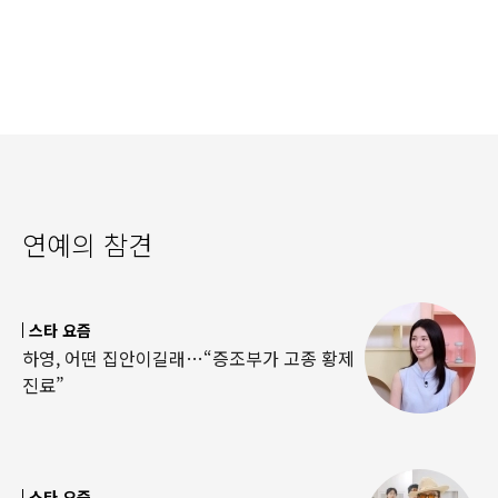
연예의 참견
스타 요즘
하영, 어떤 집안이길래…“증조부가 고종 황제
진료”
스타 요즘