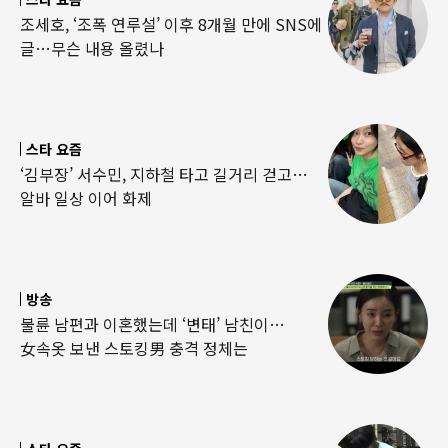
조세호, ‘조폭 연루설’ 이후 8개월 만에 SNS에
글…무슨 내용 올렸나
스타 요즘
‘김부장’ 서수민, 지하철 타고 길거리 걷고…
알바 일상 이어 화제
방송
불륜 남편과 이혼했는데 ‘변태’ 남친이…
女속옷 보낸 스토킹男 충격 정체는