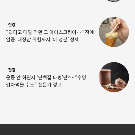
건강
“덥다고 매일 먹던 그 아이스크림이…” 장에
염증, 대장암 위험까지 ‘이 성분’ 정체
건강
운동 안 하면서 ‘단백질 타령’만?…“수명
갉아먹을 수도” 전문가 경고