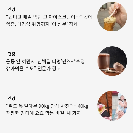
건강
“덥다고 매일 먹던 그 아이스크림이…” 장에
염증, 대장암 위험까지 ‘이 성분’ 정체
건강
운동 안 하면서 ‘단백질 타령’만?…“수명
갉아먹을 수도” 전문가 경고
건강
“딸도 못 알아본 90kg 만삭 사진”… 40kg
감량한 김다예 요요 막는 비결 ‘세 가지