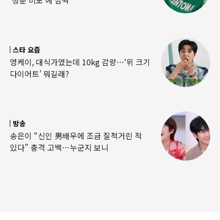
‘청순 미모’에 깜짝
스타 요즘
영케이, 대식가였는데 10kg 감량…‘위 크기
다이어트’ 뭐길래?
방송
송은이 “신인 男배우에 조금 질척거린 적
있다” 충격 고백…누군지 보니