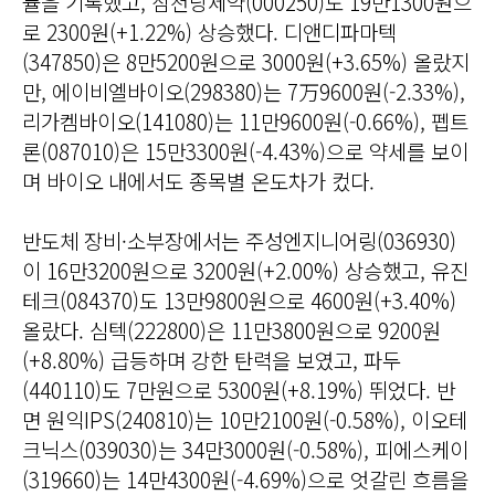
률을 기록했고, 삼천당제약(000250)도 19만1300원으
로 2300원(+1.22%) 상승했다. 디앤디파마텍
(347850)은 8만5200원으로 3000원(+3.65%) 올랐지
만, 에이비엘바이오(298380)는 7万9600원(-2.33%),
리가켐바이오(141080)는 11만9600원(-0.66%), 펩트
론(087010)은 15만3300원(-4.43%)으로 약세를 보이
며 바이오 내에서도 종목별 온도차가 컸다.
반도체 장비·소부장에서는 주성엔지니어링(036930)
이 16만3200원으로 3200원(+2.00%) 상승했고, 유진
테크(084370)도 13만9800원으로 4600원(+3.40%)
올랐다. 심텍(222800)은 11만3800원으로 9200원
(+8.80%) 급등하며 강한 탄력을 보였고, 파두
(440110)도 7만원으로 5300원(+8.19%) 뛰었다. 반
면 원익IPS(240810)는 10만2100원(-0.58%), 이오테
크닉스(039030)는 34만3000원(-0.58%), 피에스케이
(319660)는 14만4300원(-4.69%)으로 엇갈린 흐름을