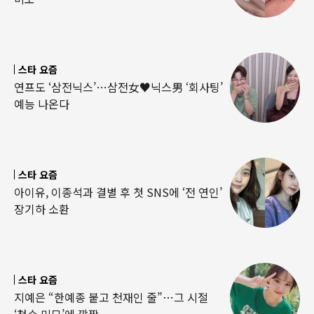
스타 요즘
연프도 ‘삼전닉스’…삼전女♥닉스男 ‘회사팅’
예능 나온다
스타 요즘
아이유, 이종석과 결별 후 첫 SNS에 ‘전 연인’
장기하 소환
스타 요즘
지예은 “한예종 붙고 천재인 줄”…그 시절