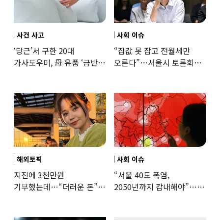
사건 사고
사회 이슈
‘당근’서 구한 20대
“집값 못 잡고 전월세만
가사도우미, 母 유품 ‘금반지
오른다”…서울시 토론회서
·팔찌’ 훔쳐 녹였다
세제개편 우려 쏟아져
해외토픽
사회 이슈
지진에 3천만원
“서울 40도 폭염,
기부했는데…“더러운 돈”
2050년까지 감내해야”…
日여배우에 비난 쏟아진
기후학자의 경고
이유