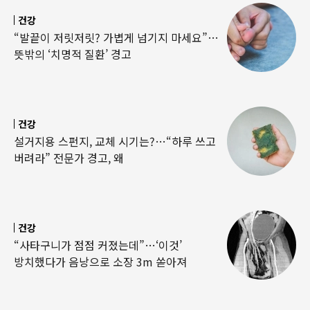
건강
“발끝이 저릿저릿? 가볍게 넘기지 마세요”…
뜻밖의 ‘치명적 질환’ 경고
건강
설거지용 스펀지, 교체 시기는?…“하루 쓰고
버려라” 전문가 경고, 왜
건강
“사타구니가 점점 커졌는데”…‘이것’
방치했다가 음낭으로 소장 3m 쏟아져