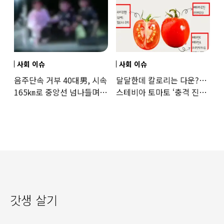
사회 이슈
사회 이슈
음주단속 거부 40대男, 시속
달달한데 칼로리는 다운?…
165㎞로 중앙선 넘나들며
스테비아 토마토 ‘충격 진실’
도주… 추격전 끝 체포
드러났다
갓생 살기