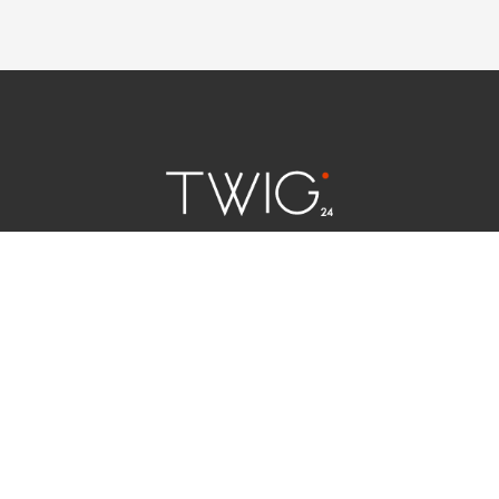
연예 소식
|
사회 이슈
|
라이프
서울특별시 중구 세종대로 124 | 대표전화 02) 2000-9006
청소년보호정책(책임자:김태균)
사이트맵
법인명 : (주)트윅24 | 등록번호 : 서울 아55158
문의 및 제보:
twig24.ads@gmail.com
Copyright ⓒ TWIG24 All rights reserved