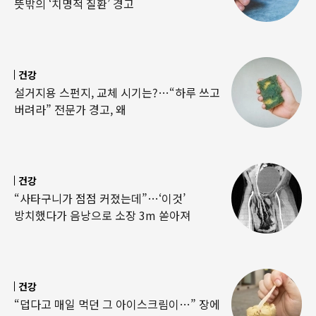
뜻밖의 ‘치명적 질환’ 경고
건강
설거지용 스펀지, 교체 시기는?…“하루 쓰고
버려라” 전문가 경고, 왜
건강
“사타구니가 점점 커졌는데”…‘이것’
방치했다가 음낭으로 소장 3m 쏟아져
건강
“덥다고 매일 먹던 그 아이스크림이…” 장에