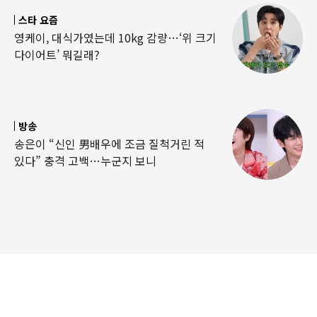
스타 요즘
영케이, 대식가였는데 10kg 감량…‘위 크기
다이어트’ 뭐길래?
방송
송은이 “신인 男배우에 조금 질척거린 적
있다” 충격 고백…누군지 보니