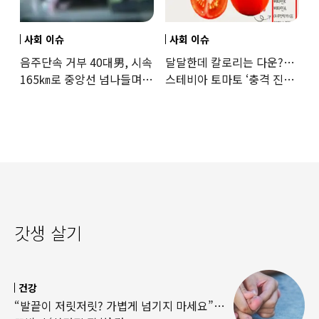
사회 이슈
사회 이슈
음주단속 거부 40대男, 시속
달달한데 칼로리는 다운?…
165㎞로 중앙선 넘나들며
스테비아 토마토 ‘충격 진실’
도주… 추격전 끝 체포
드러났다
갓생 살기
건강
“발끝이 저릿저릿? 가볍게 넘기지 마세요”…