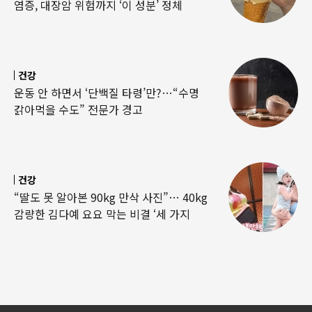
염증, 대장암 위험까지 ‘이 성분’ 정체
건강
운동 안 하면서 ‘단백질 타령’만?…“수명
갉아먹을 수도” 전문가 경고
건강
“딸도 못 알아본 90kg 만삭 사진”… 40kg
감량한 김다예 요요 막는 비결 ‘세 가지