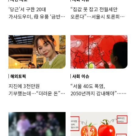
‘당근’서 구한 20대
“집값 못 잡고 전월세만
가사도우미, 母 유품 ‘금반지
오른다”…서울시 토론회서
·팔찌’ 훔쳐 녹였다
세제개편 우려 쏟아져
해외토픽
사회 이슈
지진에 3천만원
“서울 40도 폭염,
기부했는데…“더러운 돈”
2050년까지 감내해야”…
日여배우에 비난 쏟아진
기후학자의 경고
이유