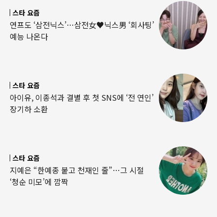
스타 요즘
연프도 ‘삼전닉스’…삼전女♥닉스男 ‘회사팅’
예능 나온다
스타 요즘
아이유, 이종석과 결별 후 첫 SNS에 ‘전 연인’
장기하 소환
스타 요즘
지예은 “한예종 붙고 천재인 줄”…그 시절
‘청순 미모’에 깜짝