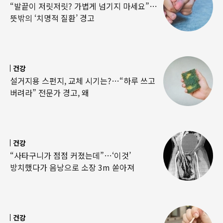
“발끝이 저릿저릿? 가볍게 넘기지 마세요”…
뜻밖의 ‘치명적 질환’ 경고
건강
설거지용 스펀지, 교체 시기는?…“하루 쓰고
버려라” 전문가 경고, 왜
건강
“사타구니가 점점 커졌는데”…‘이것’
방치했다가 음낭으로 소장 3m 쏟아져
건강