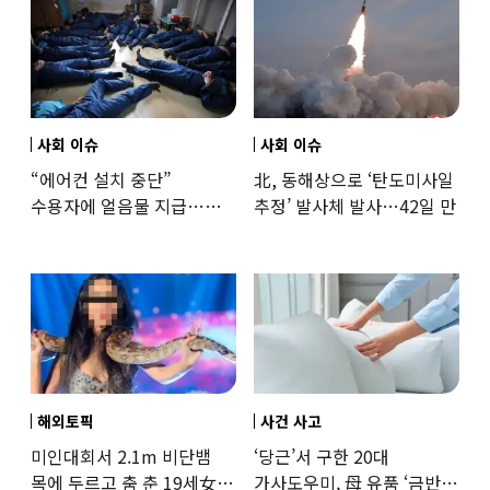
사회 이슈
사회 이슈
“에어컨 설치 중단”
北, 동해상으로 ‘탄도미사일
수용자에 얼음물 지급…
추정’ 발사체 발사…42일 만
37도까지 치솟은 교도소
상황
해외토픽
사건 사고
미인대회서 2.1m 비단뱀
‘당근’서 구한 20대
목에 두르고 춤 춘 19세女
가사도우미, 母 유품 ‘금반지