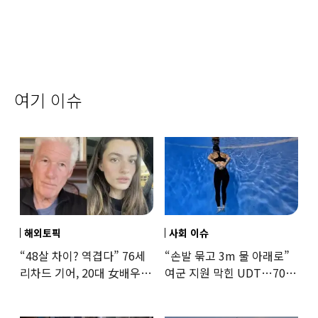
여기 이슈
해외토픽
사회 이슈
“48살 차이? 역겹다” 76세
“손발 묶고 3m 물 아래로”
리차드 기어, 20대 女배우와
여군 지원 막힌 UDT…707
‘로맨스물’…“손녀뻘” 비난
출신 女유튜버, 직접
훈련해보