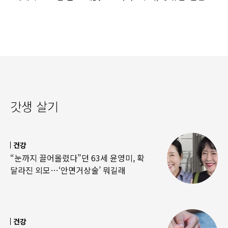
‘경악’…결국
·팔찌’ 훔쳐 녹였다
갓생 살기
건강
“눈까지 끌어올렸다”던 63세 윤영미, 확
달라진 외모…‘안면거상술’ 뭐길래
건강