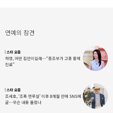
연예의 참견
스타 요즘
하영, 어떤 집안이길래…“증조부가 고종 황제
진료”
스타 요즘
조세호, ‘조폭 연루설’ 이후 8개월 만에 SNS에
글…무슨 내용 올렸나