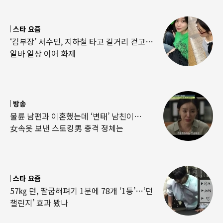
스타 요즘
‘김부장’ 서수민, 지하철 타고 길거리 걷고…
알바 일상 이어 화제
방송
불륜 남편과 이혼했는데 ‘변태’ 남친이…
女속옷 보낸 스토킹男 충격 정체는
스타 요즘
57㎏ 던, 팔굽혀펴기 1분에 78개 ‘1등’…‘던
챌린지’ 효과 봤나