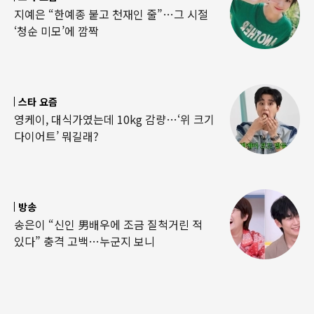
지예은 “한예종 붙고 천재인 줄”…그 시절
‘청순 미모’에 깜짝
스타 요즘
영케이, 대식가였는데 10kg 감량…‘위 크기
다이어트’ 뭐길래?
방송
송은이 “신인 男배우에 조금 질척거린 적
있다” 충격 고백…누군지 보니