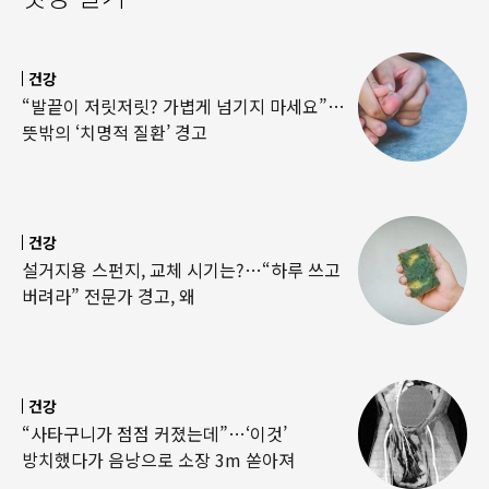
건강
“발끝이 저릿저릿? 가볍게 넘기지 마세요”…
뜻밖의 ‘치명적 질환’ 경고
건강
설거지용 스펀지, 교체 시기는?…“하루 쓰고
버려라” 전문가 경고, 왜
건강
“사타구니가 점점 커졌는데”…‘이것’
방치했다가 음낭으로 소장 3m 쏟아져