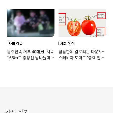
이유
사회 이슈
사회 이슈
음주단속 거부 40대男, 시속
달달한데 칼로리는 다운?…
165㎞로 중앙선 넘나들며
스테비아 토마토 ‘충격 진실’
도주… 추격전 끝 체포
드러났다
갓생 살기