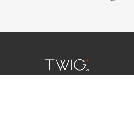
연예 소식
|
사회 이슈
|
라이프
서울특별시 중구 세종대로 124 | 대표전화 02) 2000-9006
청소년보호정책(책임자:김태균)
사이트맵
법인명 : (주)트윅24 | 등록번호 : 서울 아55158
문의 및 제보:
twig24.ads@gmail.com
Copyright ⓒ TWIG24 All rights reserved