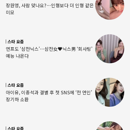
장원영, 사람 맞나요?…인형보다 더 인형 같은
미모
스타 요즘
연프도 ‘삼전닉스’…삼전女♥닉스男 ‘회사팅’
예능 나온다
스타 요즘
아이유, 이종석과 결별 후 첫 SNS에 ‘전 연인’
장기하 소환
스타 요즘