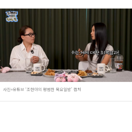
사진=유튜브 ‘조현아의 평범한 목요일밤’ 캡처