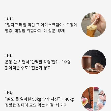
건강
“덥다고 매일 먹던 그 아이스크림이…” 장에
염증, 대장암 위험까지 ‘이 성분’ 정체
건강
운동 안 하면서 ‘단백질 타령’만?…“수명
갉아먹을 수도” 전문가 경고
건강
“딸도 못 알아본 90kg 만삭 사진”… 40kg
감량한 김다예 요요 막는 비결 ‘세 가지