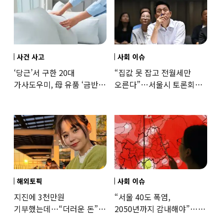
사건 사고
사회 이슈
‘당근’서 구한 20대
“집값 못 잡고 전월세만
가사도우미, 母 유품 ‘금반지
오른다”…서울시 토론회서
·팔찌’ 훔쳐 녹였다
세제개편 우려 쏟아져
해외토픽
사회 이슈
지진에 3천만원
“서울 40도 폭염,
기부했는데…“더러운 돈”
2050년까지 감내해야”…
日여배우에 비난 쏟아진
기후학자의 경고