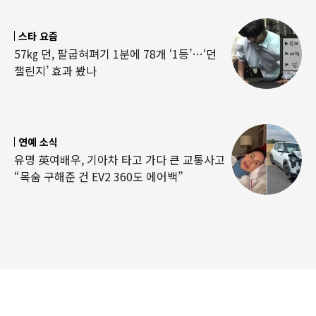
스타 요즘
57㎏ 던, 팔굽혀펴기 1분에 78개 ‘1등’…‘던
챌린지’ 효과 봤나
연예 소식
유명 英여배우, 기아차 타고 가다 큰 교통사고
“목숨 구해준 건 EV2 360도 에어백”