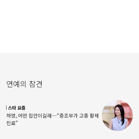
연예의 참견
스타 요즘
하영, 어떤 집안이길래…“증조부가 고종 황제
진료”