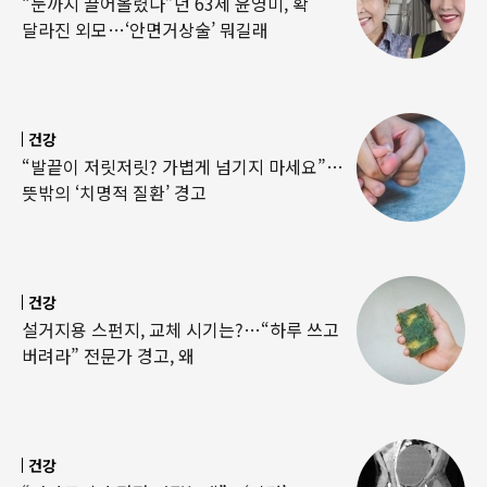
“눈까지 끌어올렸다”던 63세 윤영미, 확
달라진 외모…‘안면거상술’ 뭐길래
건강
“발끝이 저릿저릿? 가볍게 넘기지 마세요”…
뜻밖의 ‘치명적 질환’ 경고
건강
설거지용 스펀지, 교체 시기는?…“하루 쓰고
버려라” 전문가 경고, 왜
건강