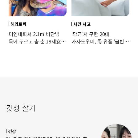
해외토픽
사건 사고
미인대회서 2.1m 비단뱀
‘당근’서 구한 20대
목에 두르고 춤 춘 19세女
가사도우미, 母 유품 ‘금반지
‘경악’…결국
·팔찌’ 훔쳐 녹였다
갓생 살기
건강