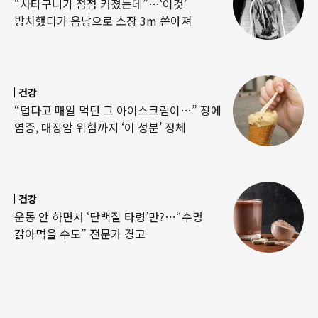
“사타구니가 점점 커졌는데”…‘이것’
방치했다가 음낭으로 소장 3m 쏟아져
건강
“덥다고 매일 먹던 그 아이스크림이…” 장에
염증, 대장암 위험까지 ‘이 성분’ 정체
건강
운동 안 하면서 ‘단백질 타령’만?…“수명
갉아먹을 수도” 전문가 경고