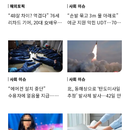
해외토픽
사회 이슈
“48살 차이? 역겹다” 76세
“손발 묶고 3m 물 아래로”
리차드 기어, 20대 女배우와
여군 지원 막힌 UDT…707
‘로맨스물’…“손녀뻘” 비난
출신 女유튜버, 직접
훈련해보
사회 이슈
사회 이슈
“에어컨 설치 중단”
北, 동해상으로 ‘탄도미사일
수용자에 얼음물 지급…
추정’ 발사체 발사…42일 만
37도까지 치솟은 교도소
상황