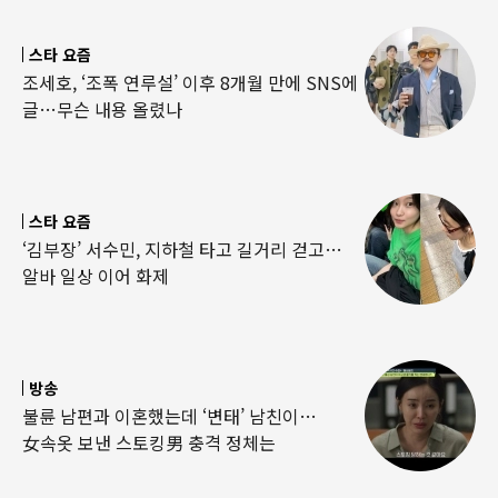
스타 요즘
조세호, ‘조폭 연루설’ 이후 8개월 만에 SNS에
글…무슨 내용 올렸나
스타 요즘
‘김부장’ 서수민, 지하철 타고 길거리 걷고…
알바 일상 이어 화제
방송
불륜 남편과 이혼했는데 ‘변태’ 남친이…
女속옷 보낸 스토킹男 충격 정체는