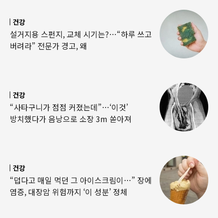
건강
설거지용 스펀지, 교체 시기는?…“하루 쓰고
버려라” 전문가 경고, 왜
건강
“사타구니가 점점 커졌는데”…‘이것’
방치했다가 음낭으로 소장 3m 쏟아져
건강
“덥다고 매일 먹던 그 아이스크림이…” 장에
염증, 대장암 위험까지 ‘이 성분’ 정체