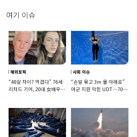
여기 이슈
해외토픽
사회 이슈
“48살 차이? 역겹다” 76세
“손발 묶고 3m 물 아래로”
리차드 기어, 20대 女배우와
여군 지원 막힌 UDT…707
‘로맨스물’…“손녀뻘” 비난
출신 女유튜버, 직접
훈련해보