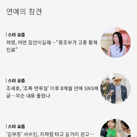
연예의 참견
스타 요즘
하영, 어떤 집안이길래…“증조부가 고종 황제
진료”
스타 요즘
조세호, ‘조폭 연루설’ 이후 8개월 만에 SNS에
글…무슨 내용 올렸나
스타 요즘
‘김부장’ 서수민, 지하철 타고 길거리 걷고…