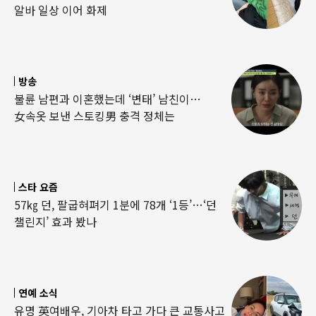
알바 일상 이어 화제
방송
불륜 남편과 이혼했는데 ‘변태’ 남친이…
女속옷 보낸 스토킹男 충격 정체는
스타 요즘
57㎏ 던, 팔굽혀펴기 1분에 78개 ‘1등’…‘던
챌린지’ 효과 봤나
연예 소식
유명 英여배우, 기아차 타고 가다 큰 교통사고