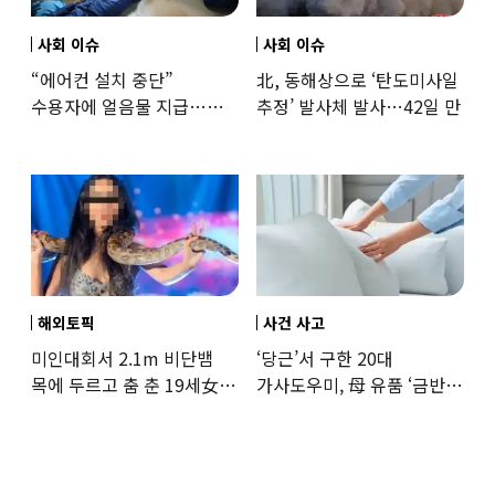
사회 이슈
사회 이슈
“에어컨 설치 중단”
北, 동해상으로 ‘탄도미사일
수용자에 얼음물 지급…
추정’ 발사체 발사…42일 만
37도까지 치솟은 교도소
상황
해외토픽
사건 사고
미인대회서 2.1m 비단뱀
‘당근’서 구한 20대
목에 두르고 춤 춘 19세女
가사도우미, 母 유품 ‘금반지
‘경악’…결국
·팔찌’ 훔쳐 녹였다