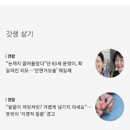
갓생 살기
건강
“눈까지 끌어올렸다”던 63세 윤영미, 확
달라진 외모…‘안면거상술’ 뭐길래
건강
“발끝이 저릿저릿? 가볍게 넘기지 마세요”…
뜻밖의 ‘치명적 질환’ 경고