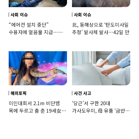
사회 이슈
사회 이슈
“에어컨 설치 중단”
北, 동해상으로 ‘탄도미사일
수용자에 얼음물 지급…
추정’ 발사체 발사…42일 만
37도까지 치솟은 교도소
상황
해외토픽
사건 사고
미인대회서 2.1m 비단뱀
‘당근’서 구한 20대
목에 두르고 춤 춘 19세女
가사도우미, 母 유품 ‘금반지
‘경악’…결국
·팔찌’ 훔쳐 녹였다