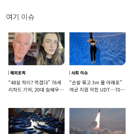
여기 이슈
해외토픽
사회 이슈
“48살 차이? 역겹다” 76세
“손발 묶고 3m 물 아래로”
리차드 기어, 20대 女배우와
여군 지원 막힌 UDT…707
‘로맨스물’…“손녀뻘” 비난
출신 女유튜버, 직접
훈련해보