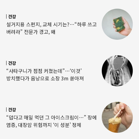
건강
설거지용 스펀지, 교체 시기는?…“하루 쓰고
버려라” 전문가 경고, 왜
건강
“사타구니가 점점 커졌는데”…‘이것’
방치했다가 음낭으로 소장 3m 쏟아져
건강
“덥다고 매일 먹던 그 아이스크림이…” 장에
염증, 대장암 위험까지 ‘이 성분’ 정체