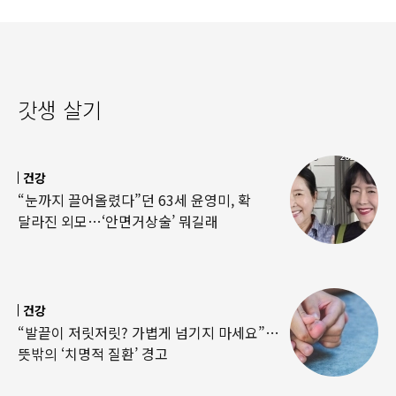
갓생 살기
건강
“눈까지 끌어올렸다”던 63세 윤영미, 확
달라진 외모…‘안면거상술’ 뭐길래
건강
“발끝이 저릿저릿? 가볍게 넘기지 마세요”…
뜻밖의 ‘치명적 질환’ 경고