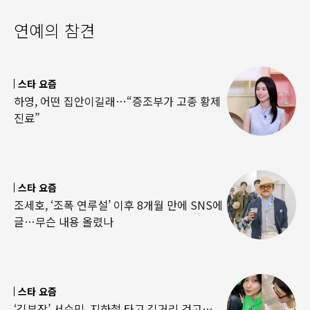
연예의 참견
스타 요즘
하영, 어떤 집안이길래…“증조부가 고종 황제
진료”
스타 요즘
조세호, ‘조폭 연루설’ 이후 8개월 만에 SNS에
글…무슨 내용 올렸나
스타 요즘
‘김부장’ 서수민, 지하철 타고 길거리 걷고…