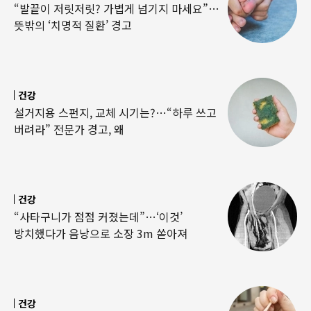
“발끝이 저릿저릿? 가볍게 넘기지 마세요”…
뜻밖의 ‘치명적 질환’ 경고
건강
설거지용 스펀지, 교체 시기는?…“하루 쓰고
버려라” 전문가 경고, 왜
건강
“사타구니가 점점 커졌는데”…‘이것’
방치했다가 음낭으로 소장 3m 쏟아져
건강