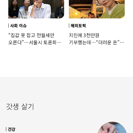
사회 이슈
해외토픽
“집값 못 잡고 전월세만
지진에 3천만원
오른다”…서울시 토론회서
기부했는데…“더러운 돈”
세제개편 우려 쏟아져
日여배우에 비난 쏟아진
이유
갓생 살기
건강