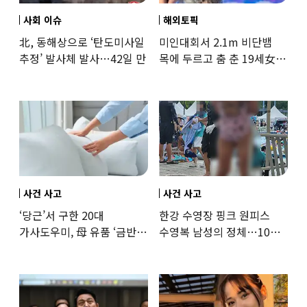
사회 이슈
해외토픽
北, 동해상으로 ‘탄도미사일
미인대회서 2.1m 비단뱀
추정’ 발사체 발사…42일 만
목에 두르고 춤 춘 19세女
‘경악’…결국
사건 사고
사건 사고
‘당근’서 구한 20대
한강 수영장 핑크 원피스
가사도우미, 母 유품 ‘금반지
수영복 남성의 정체…10대
·팔찌’ 훔쳐 녹였다
성매수 전 시의원의 소름
돋는 제안