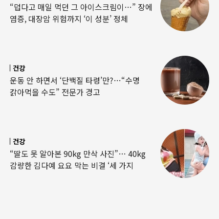
“덥다고 매일 먹던 그 아이스크림이…” 장에
염증, 대장암 위험까지 ‘이 성분’ 정체
건강
운동 안 하면서 ‘단백질 타령’만?…“수명
갉아먹을 수도” 전문가 경고
건강
“딸도 못 알아본 90kg 만삭 사진”… 40kg
감량한 김다예 요요 막는 비결 ‘세 가지