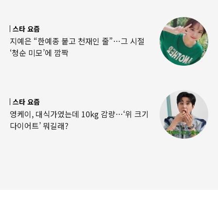
스타 요즘
지예은 “한예종 붙고 천재인 줄”…그 시절
‘청순 미모’에 깜짝
스타 요즘
영케이, 대식가였는데 10kg 감량…‘위 크기
다이어트’ 뭐길래?