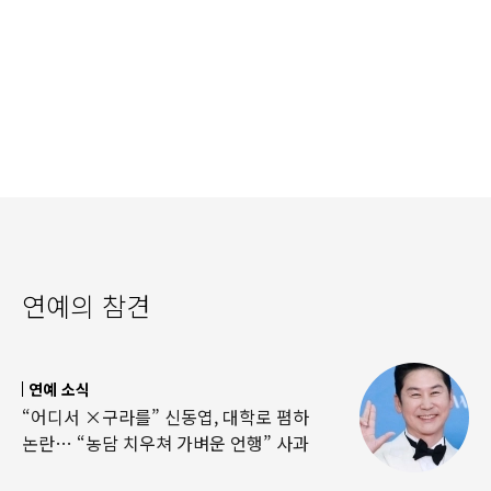
연예의 참견
연예 소식
“어디서 ×구라를” 신동엽, 대학로 폄하
논란… “농담 치우쳐 가벼운 언행” 사과