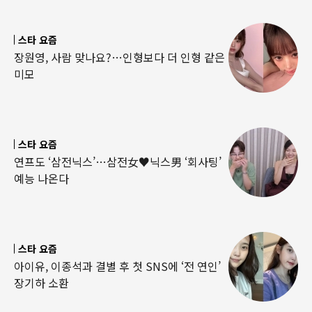
스타 요즘
장원영, 사람 맞나요?…인형보다 더 인형 같은
미모
스타 요즘
연프도 ‘삼전닉스’…삼전女♥닉스男 ‘회사팅’
예능 나온다
스타 요즘
아이유, 이종석과 결별 후 첫 SNS에 ‘전 연인’
장기하 소환