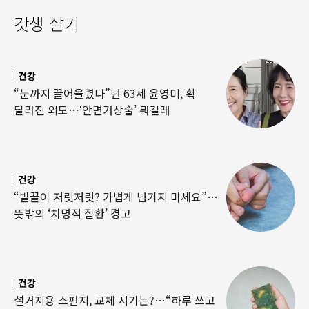
갓생 살기
건강
“눈까지 끌어올렸다”던 63세 윤영미, 확
달라진 외모…‘안면거상술’ 뭐길래
건강
“발끝이 저릿저릿? 가볍게 넘기지 마세요”…
뜻밖의 ‘치명적 질환’ 경고
건강
설거지용 스펀지, 교체 시기는?…“하루 쓰고