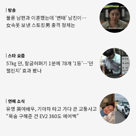
방송
불륜 남편과 이혼했는데 ‘변태’ 남친이…
女속옷 보낸 스토킹男 충격 정체는
스타 요즘
57㎏ 던, 팔굽혀펴기 1분에 78개 ‘1등’…‘던
챌린지’ 효과 봤나
연예 소식
유명 英여배우, 기아차 타고 가다 큰 교통사고
“목숨 구해준 건 EV2 360도 에어백”