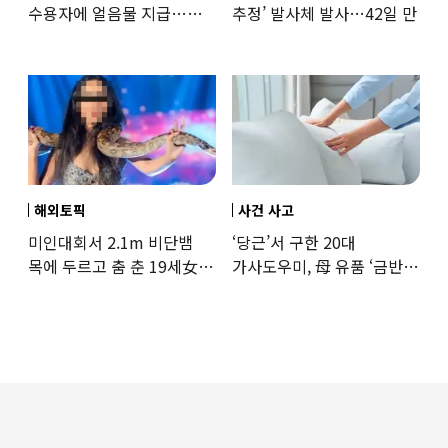
수용자에 얼음물 지급…
추정’ 발사체 발사…42일 만
37도까지 치솟은 교도소
상황
해외토픽
사건 사고
미인대회서 2.1m 비단뱀
‘당근’서 구한 20대
목에 두르고 춤 춘 19세女
가사도우미, 母 유품 ‘금반지
‘경악’…결국
·팔찌’ 훔쳐 녹였다