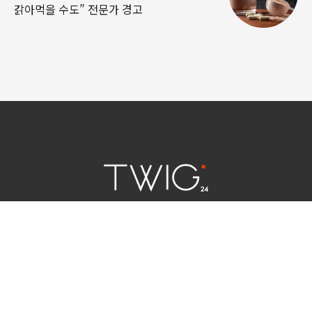
갉아먹을 수도” 전문가 경고
연예 소식
|
사회 이슈
|
라이프
서울특별시 중구 세종대로 124 | 대표전화 02) 2000-9006
청소년보호정책(책임자:김태균)
사이트맵
법인명 : (주)트윅24 | 등록번호 : 서울 아55158
문의 및 제보:
twig24.ads@gmail.com