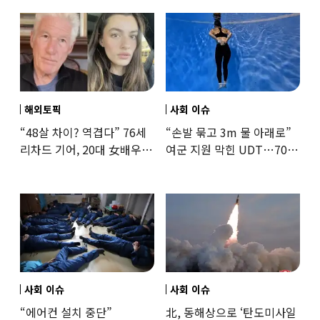
해외토픽
사회 이슈
“48살 차이? 역겹다” 76세
“손발 묶고 3m 물 아래로”
리차드 기어, 20대 女배우와
여군 지원 막힌 UDT…707
‘로맨스물’…“손녀뻘” 비난
출신 女유튜버, 직접
훈련해보
사회 이슈
사회 이슈
“에어컨 설치 중단”
北, 동해상으로 ‘탄도미사일