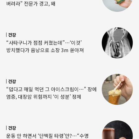
버려라” 전문가 경고, 왜
건강
“사타구니가 점점 커졌는데”…‘이것’
방치했다가 음낭으로 소장 3m 쏟아져
건강
“덥다고 매일 먹던 그 아이스크림이…” 장에
염증, 대장암 위험까지 ‘이 성분’ 정체
건강
운동 안 하면서 ‘단백질 타령’만?…“수명