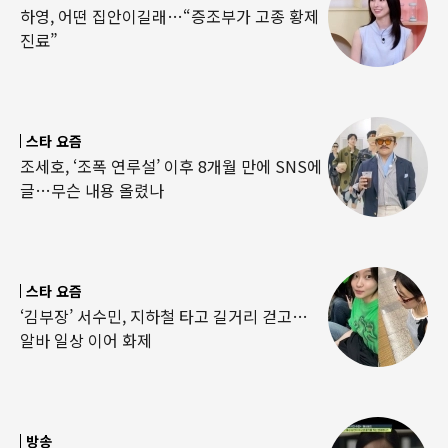
하영, 어떤 집안이길래…“증조부가 고종 황제
진료”
스타 요즘
조세호, ‘조폭 연루설’ 이후 8개월 만에 SNS에
글…무슨 내용 올렸나
스타 요즘
‘김부장’ 서수민, 지하철 타고 길거리 걷고…
알바 일상 이어 화제
방송