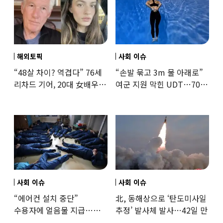
해외토픽
사회 이슈
“48살 차이? 역겹다” 76세
“손발 묶고 3m 물 아래로”
리차드 기어, 20대 女배우와
여군 지원 막힌 UDT…707
‘로맨스물’…“손녀뻘” 비난
출신 女유튜버, 직접
훈련해보
사회 이슈
사회 이슈
“에어컨 설치 중단”
北, 동해상으로 ‘탄도미사일
수용자에 얼음물 지급…
추정’ 발사체 발사…42일 만
37도까지 치솟은 교도소