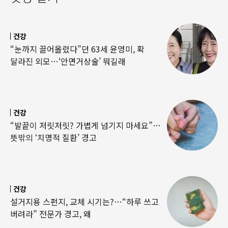
건강
“눈까지 끌어올렸다”던 63세 윤영미, 확
달라진 외모…‘안면거상술’ 뭐길래
건강
“발끝이 저릿저릿? 가볍게 넘기지 마세요”…
뜻밖의 ‘치명적 질환’ 경고
건강
설거지용 스펀지, 교체 시기는?…“하루 쓰고
버려라” 전문가 경고, 왜