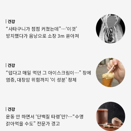
건강
“사타구니가 점점 커졌는데”…‘이것’
방치했다가 음낭으로 소장 3m 쏟아져
건강
“덥다고 매일 먹던 그 아이스크림이…” 장에
염증, 대장암 위험까지 ‘이 성분’ 정체
건강
운동 안 하면서 ‘단백질 타령’만?…“수명
갉아먹을 수도” 전문가 경고