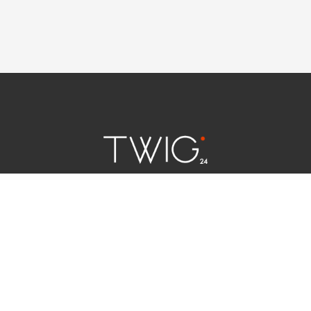
연예 소식
|
사회 이슈
|
라이프
서울특별시 중구 세종대로 124 | 대표전화 02) 2000-9006
청소년보호정책(책임자:김태균)
사이트맵
법인명 : (주)트윅24 | 등록번호 : 서울 아55158
문의 및 제보:
twig24.ads@gmail.com
Copyright ⓒ TWIG24 All rights reserved