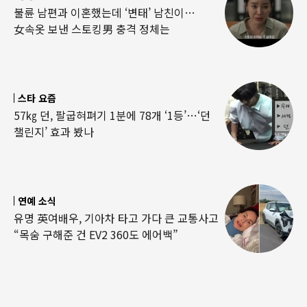
불륜 남편과 이혼했는데 ‘변태’ 남친이…
女속옷 보낸 스토킹男 충격 정체는
스타 요즘
57㎏ 던, 팔굽혀펴기 1분에 78개 ‘1등’…‘던
챌린지’ 효과 봤나
연예 소식
유명 英여배우, 기아차 타고 가다 큰 교통사고
“목숨 구해준 건 EV2 360도 에어백”