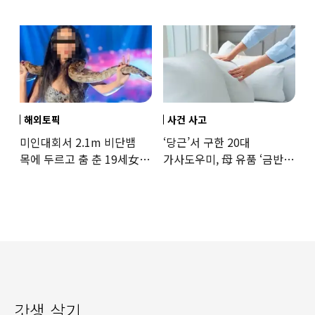
상황
해외토픽
사건 사고
미인대회서 2.1m 비단뱀
‘당근’서 구한 20대
목에 두르고 춤 춘 19세女
가사도우미, 母 유품 ‘금반지
‘경악’…결국
·팔찌’ 훔쳐 녹였다
갓생 살기