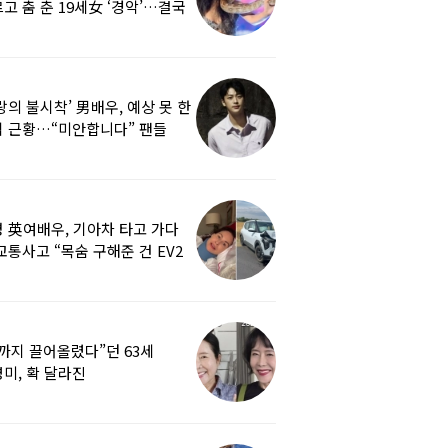
고 춤 춘 19세女 ‘경악’…결국
랑의 불시착’ 男배우, 예상 못 한
 근황…“미안합니다” 팬들
붕
 英여배우, 기아차 타고 가다
교통사고 “목숨 구해준 건 EV2
0도 에어백”
까지 끌어올렸다”던 63세
미, 확 달라진
…‘안면거상술’ 뭐길래