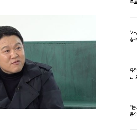
두르
‘사
충격
멘
유명
큰 
36
“눈
윤영
외모