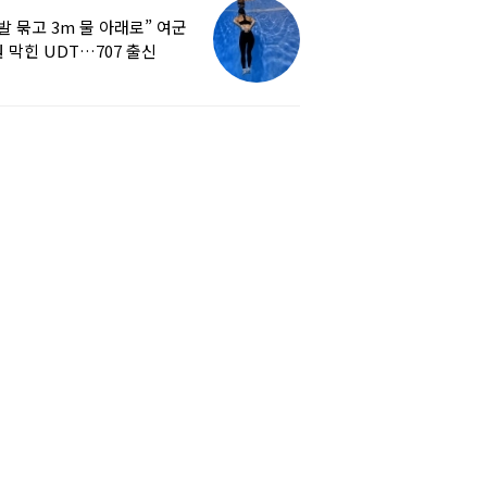
발 묶고 3m 물 아래로” 여군
 막힌 UDT…707 출신
튜버, 직접 훈련해보