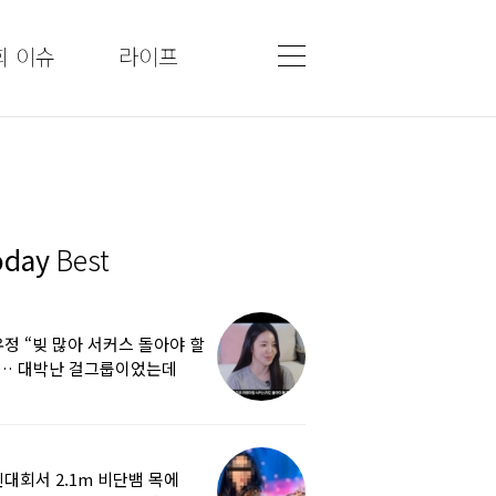
회 이슈
라이프
oday
Best
정 “빚 많아 서커스 돌아야 할
”… 대박난 걸그룹이었는데
쩌다
대회서 2.1m 비단뱀 목에