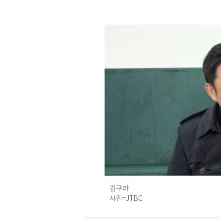
김구라
사진=JTBC