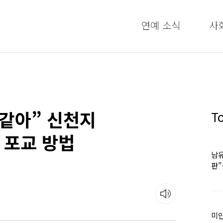
연예 소식
사
 같아” 신천지
T
 포교 방법
남유
판
어
미인