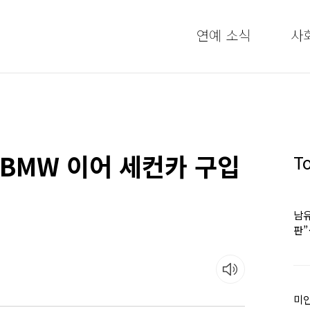
연예 소식
사
 BMW 이어 세컨카 구입
T
남유
판
어
미인