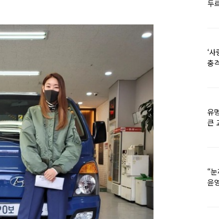
두르
‘사
충격
멘
유명
큰 
36
“눈
윤영
외모