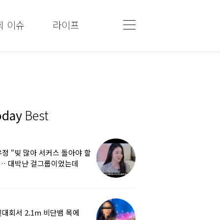
회 이슈
라이프
oday
Best
정 “빚 많아 서커스 돌아야 할
”… 대박난 걸그룹이었는데
쩌다
대회서 2.1m 비단뱀 목에