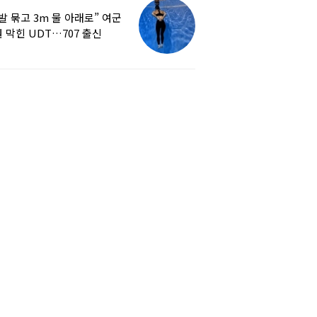
발 묶고 3m 물 아래로” 여군
 막힌 UDT…707 출신
튜버, 직접 훈련해보