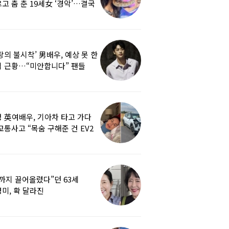
고 춤 춘 19세女 ‘경악’…결국
랑의 불시착’ 男배우, 예상 못 한
 근황…“미안합니다” 팬들
붕
 英여배우, 기아차 타고 가다
교통사고 “목숨 구해준 건 EV2
0도 에어백”
까지 끌어올렸다”던 63세
미, 확 달라진
…‘안면거상술’ 뭐길래