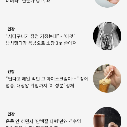
버려라” 전문가 경고, 왜
건강
“사타구니가 점점 커졌는데”…‘이것’
방치했다가 음낭으로 소장 3m 쏟아져
건강
“덥다고 매일 먹던 그 아이스크림이…” 장에
염증, 대장암 위험까지 ‘이 성분’ 정체
건강
운동 안 하면서 ‘단백질 타령’만?…“수명