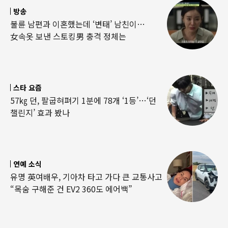
방송
불륜 남편과 이혼했는데 ‘변태’ 남친이…
女속옷 보낸 스토킹男 충격 정체는
스타 요즘
57㎏ 던, 팔굽혀펴기 1분에 78개 ‘1등’…‘던
챌린지’ 효과 봤나
연예 소식
유명 英여배우, 기아차 타고 가다 큰 교통사고
“목숨 구해준 건 EV2 360도 에어백”