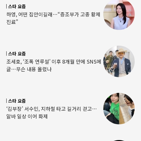
스타 요즘
하영, 어떤 집안이길래…“증조부가 고종 황제
진료”
스타 요즘
조세호, ‘조폭 연루설’ 이후 8개월 만에 SNS에
글…무슨 내용 올렸나
스타 요즘
‘김부장’ 서수민, 지하철 타고 길거리 걷고…
알바 일상 이어 화제