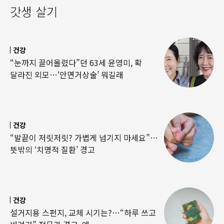
갓생 살기
건강
“눈까지 끌어올렸다”던 63세 윤영미, 확
달라진 외모…‘안면거상술’ 뭐길래
건강
“발끝이 저릿저릿? 가볍게 넘기지 마세요”…
뜻밖의 ‘치명적 질환’ 경고
건강
설거지용 스펀지, 교체 시기는?…“하루 쓰고