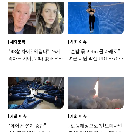
해외토픽
사회 이슈
“48살 차이? 역겹다” 76세
“손발 묶고 3m 물 아래로”
리차드 기어, 20대 女배우와
여군 지원 막힌 UDT…707
‘로맨스물’…“손녀뻘” 비난
출신 女유튜버, 직접
훈련해보
사회 이슈
사회 이슈
“에어컨 설치 중단”
北, 동해상으로 ‘탄도미사일