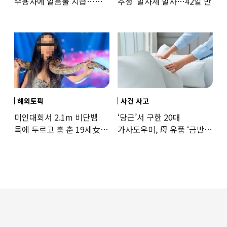
수용자에 얼음물 지급…
추정’ 발사체 발사…42일 만
37도까지 치솟은 교도소
상황
해외토픽
사건 사고
미인대회서 2.1m 비단뱀
‘당근’서 구한 20대
목에 두르고 춤 춘 19세女
가사도우미, 母 유품 ‘금반지
‘경악’…결국
·팔찌’ 훔쳐 녹였다