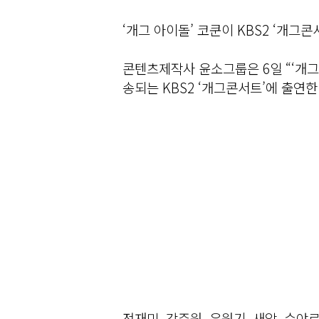
‘개그 아이돌’ 코쿤이 KBS2 ‘개그
콘텐츠제작사 윤소그룹은 6일 “‘개그
송되는 KBS2 ‘개그콘서트’에 출연한
전재민, 강주원, 윤원기, 새암, 슈야