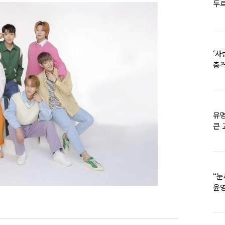
두르
‘사
충격
멘
유명
큰 
36
“눈
윤영
외모