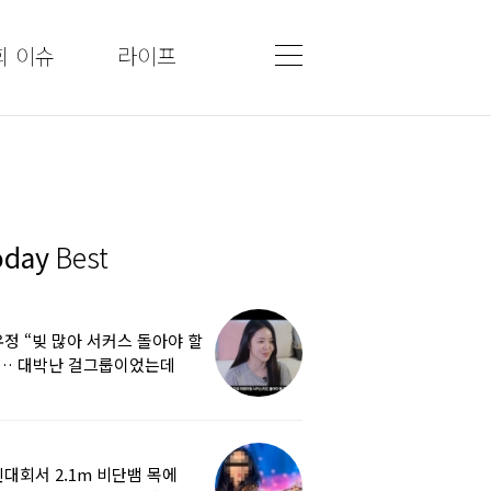
회 이슈
라이프
oday
Best
정 “빚 많아 서커스 돌아야 할
”… 대박난 걸그룹이었는데
쩌다
대회서 2.1m 비단뱀 목에