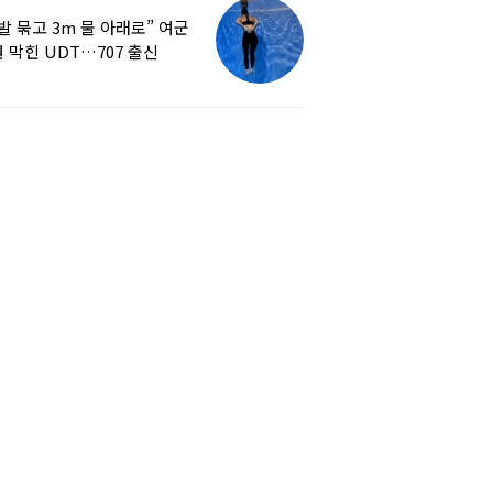
발 묶고 3m 물 아래로” 여군
 막힌 UDT…707 출신
튜버, 직접 훈련해보