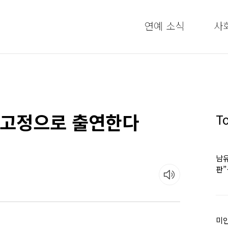
연예 소식
사
 고정으로 출연한다
T
남유
판
어
미인