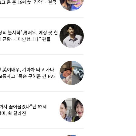
고 춤 춘 19세女 ‘경악’…결국
랑의 불시착’ 男배우, 예상 못 한
 근황…“미안합니다” 팬들
붕
 英여배우, 기아차 타고 가다
교통사고 “목숨 구해준 건 EV2
0도 에어백”
까지 끌어올렸다”던 63세
미, 확 달라진
…‘안면거상술’ 뭐길래