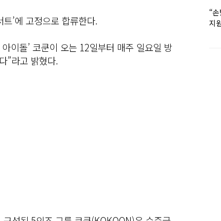
“손
콘서트’에 고정으로 합류한다.
지원
女유
 아이돌’ 코쿤이 오는 12일부터 매주 일요일 방
다”라고 밝혔다.
로 구성된 5인조 그룹 코쿤(KOKOON)은 수준급