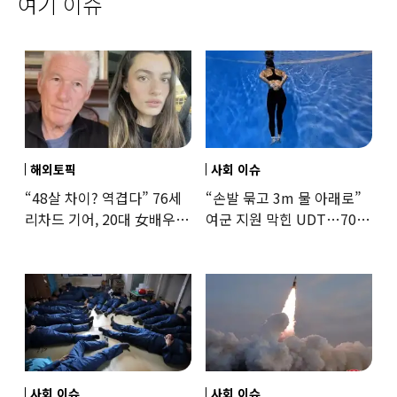
여기 이슈
해외토픽
사회 이슈
“48살 차이? 역겹다” 76세
“손발 묶고 3m 물 아래로”
리차드 기어, 20대 女배우와
여군 지원 막힌 UDT…707
‘로맨스물’…“손녀뻘” 비난
출신 女유튜버, 직접
훈련해보
사회 이슈
사회 이슈