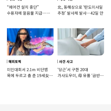
“에어컨 설치 중단”
北, 동해상으로 ‘탄도미사일
수용자에 얼음물 지급…
추정’ 발사체 발사…42일 만
37도까지 치솟은 교도소
상황
해외토픽
사건 사고
미인대회서 2.1m 비단뱀
‘당근’서 구한 20대
목에 두르고 춤 춘 19세女
가사도우미, 母 유품 ‘금반지
‘경악’…결국
·팔찌’ 훔쳐 녹였다