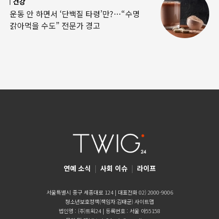
건강
운동 안 하면서 ‘단백질 타령’만?…“수명
갉아먹을 수도” 전문가 경고
연예 소식
|
사회 이슈
|
라이프
서울특별시 중구 세종대로 124 | 대표전화 02) 2000-9006
청소년보호정책(책임자:김태균)
사이트맵
법인명 : (주)트윅24 | 등록번호 : 서울 아55158