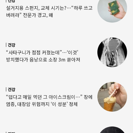
건강
설거지용 스펀지, 교체 시기는?…“하루 쓰고
버려라” 전문가 경고, 왜
건강
“사타구니가 점점 커졌는데”…‘이것’
방치했다가 음낭으로 소장 3m 쏟아져
건강
“덥다고 매일 먹던 그 아이스크림이…” 장에
염증, 대장암 위험까지 ‘이 성분’ 정체