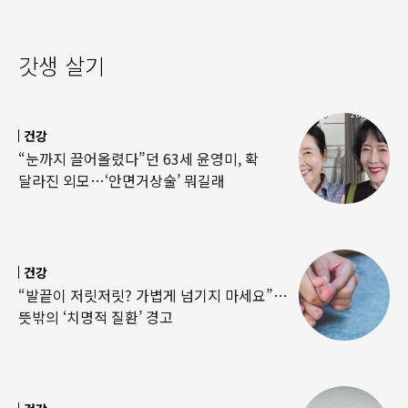
갓생 살기
건강
“눈까지 끌어올렸다”던 63세 윤영미, 확
달라진 외모…‘안면거상술’ 뭐길래
건강
“발끝이 저릿저릿? 가볍게 넘기지 마세요”…
뜻밖의 ‘치명적 질환’ 경고