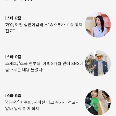
스타 요즘
하영, 어떤 집안이길래…“증조부가 고종 황제
진료”
스타 요즘
조세호, ‘조폭 연루설’ 이후 8개월 만에 SNS에
글…무슨 내용 올렸나
스타 요즘
‘김부장’ 서수민, 지하철 타고 길거리 걷고…
알바 일상 이어 화제