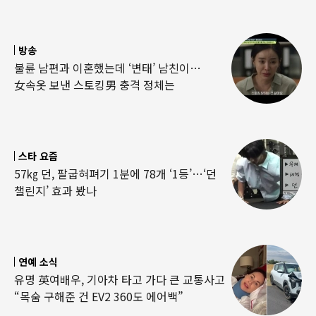
방송
불륜 남편과 이혼했는데 ‘변태’ 남친이…
女속옷 보낸 스토킹男 충격 정체는
스타 요즘
57㎏ 던, 팔굽혀펴기 1분에 78개 ‘1등’…‘던
챌린지’ 효과 봤나
연예 소식
유명 英여배우, 기아차 타고 가다 큰 교통사고
“목숨 구해준 건 EV2 360도 에어백”