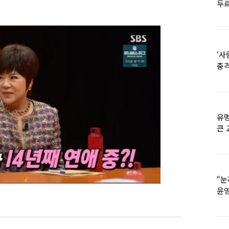
두르
‘사
충격
멘
유명
큰 
36
“눈
윤영
외모