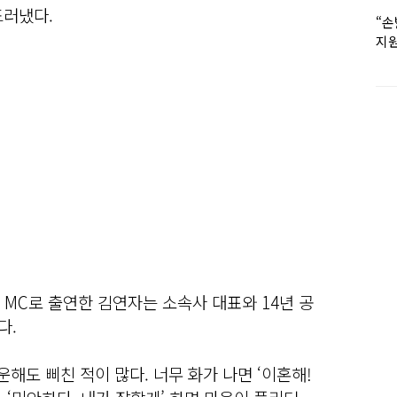
드러냈다.
“손
지원
女유
페셜 MC로 출연한 김연자는 소속사 대표와 14년 공
다.
해도 삐친 적이 많다. 너무 화가 나면 ‘이혼해!