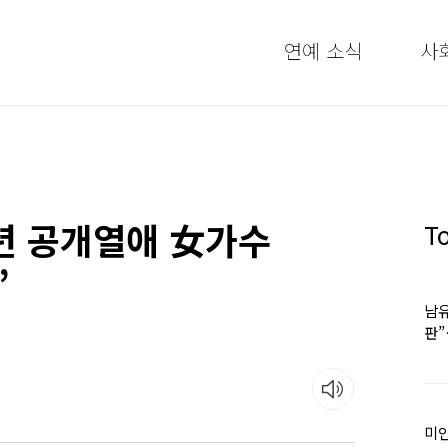
연예 소식
사
년 공개열애 女가수
T
”
남유
판
어
미인