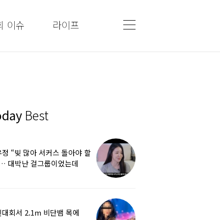
회 이슈
라이프
oday
Best
정 “빚 많아 서커스 돌아야 할
”… 대박난 걸그룹이었는데
쩌다
대회서 2.1m 비단뱀 목에