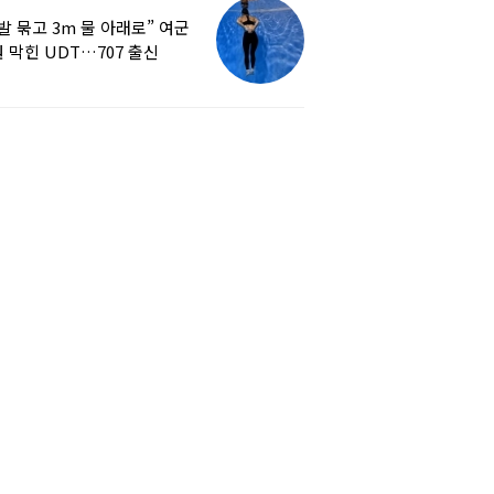
발 묶고 3m 물 아래로” 여군
 막힌 UDT…707 출신
튜버, 직접 훈련해보