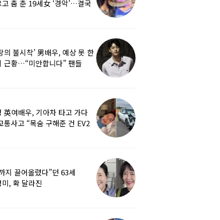
고 춤 춘 19세女 ‘경악’…결국
랑의 불시착’ 男배우, 예상 못 한
 근황…“미안합니다” 팬들
붕
 英여배우, 기아차 타고 가다
교통사고 “목숨 구해준 건 EV2
0도 에어백”
까지 끌어올렸다”던 63세
미, 확 달라진
…‘안면거상술’ 뭐길래