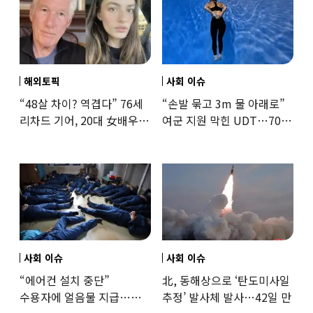
해외토픽
사회 이슈
“48살 차이? 역겹다” 76세
“손발 묶고 3m 물 아래로”
리차드 기어, 20대 女배우와
여군 지원 막힌 UDT…707
‘로맨스물’…“손녀뻘” 비난
출신 女유튜버, 직접
훈련해보
사회 이슈
사회 이슈
“에어컨 설치 중단”
北, 동해상으로 ‘탄도미사일
수용자에 얼음물 지급…
추정’ 발사체 발사…42일 만