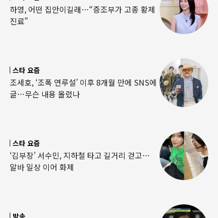
하영, 어떤 집안이길래…“증조부가 고종 황제
진료”
스타 요즘
조세호, ‘조폭 연루설’ 이후 8개월 만에 SNS에
글…무슨 내용 올렸나
스타 요즘
‘김부장’ 서수민, 지하철 타고 길거리 걷고…
알바 일상 이어 화제
방송