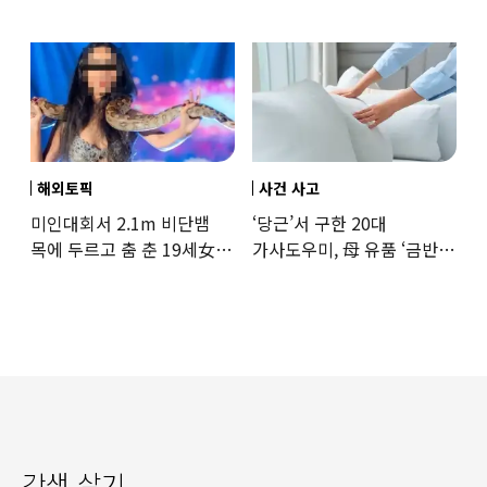
37도까지 치솟은 교도소
상황
해외토픽
사건 사고
미인대회서 2.1m 비단뱀
‘당근’서 구한 20대
목에 두르고 춤 춘 19세女
가사도우미, 母 유품 ‘금반지
‘경악’…결국
·팔찌’ 훔쳐 녹였다
갓생 살기