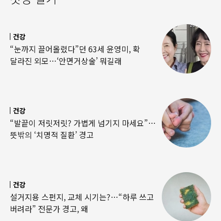
건강
“눈까지 끌어올렸다”던 63세 윤영미, 확
달라진 외모…‘안면거상술’ 뭐길래
건강
“발끝이 저릿저릿? 가볍게 넘기지 마세요”…
뜻밖의 ‘치명적 질환’ 경고
건강
설거지용 스펀지, 교체 시기는?…“하루 쓰고
버려라” 전문가 경고, 왜