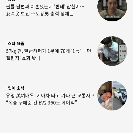
불륜 남편과 이혼했는데 ‘변태’ 남친이…
女속옷 보낸 스토킹男 충격 정체는
스타 요즘
57㎏ 던, 팔굽혀펴기 1분에 78개 ‘1등’…‘던
챌린지’ 효과 봤나
연예 소식
유명 英여배우, 기아차 타고 가다 큰 교통사고
“목숨 구해준 건 EV2 360도 에어백”