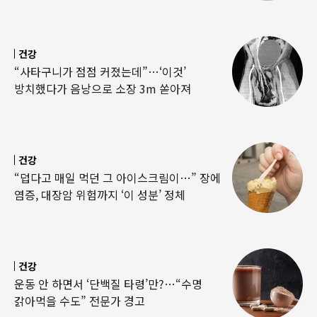
건강
“사타구니가 점점 커졌는데”…‘이것’
방치했다가 음낭으로 소장 3m 쏟아져
건강
“덥다고 매일 먹던 그 아이스크림이…” 장에
염증, 대장암 위험까지 ‘이 성분’ 정체
건강
운동 안 하면서 ‘단백질 타령’만?…“수명
갉아먹을 수도” 전문가 경고