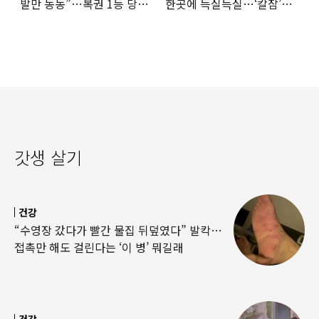
발만 동동”…복권 1등 당첨
한곳에 득실득실…‘칼잠’
‘깜짝 사연’
잔다
갓생 살기
건강
“수영장 갔다가 빨간 물집 뒤덮였다” 발칵…
접촉만 해도 걸린다는 ‘이 병’ 뭐길래
건강