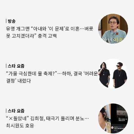
방송
유명 개그맨 “아내와 ‘이 문제’로 이혼…버릇
못 고치겠더라” 충격 고백
스타 요즘
“가뭄 극심한데 물 축제?”…하하, 결국 ‘어려운
결정’ 내렸다
스타 요즘
“×돌았네” 김희철, 태극기 올리며 분노…
최시원도 호응