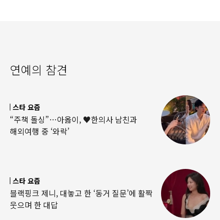
연예의 참견
스타 요즘
“주책 돌싱”…아옳이, ♥한의사 남친과
해외여행 중 ‘와락’
스타 요즘
블랙핑크 제니, 대놓고 한 ‘동거 질문’에 활짝
웃으며 한 대답