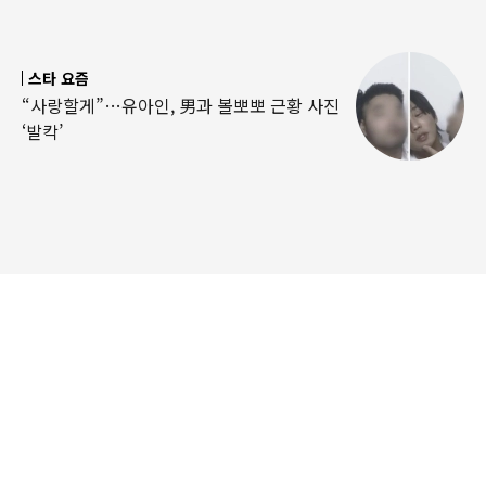
스타 요즘
“사랑할게”…유아인, 男과 볼뽀뽀 근황 사진
‘발칵’