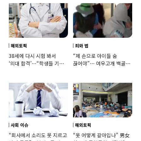
해외토픽
죄와 법
38세에 다시 시험 봐서
“제 손으로 아이들 숨
‘의대 합격’…“학생들 기회
끊어야”… 여우고개 백골
뺏는 것” 갑론을박
자매 비정한 천륜
사회 이슈
해외토픽
“회사에서 소리도 못 지르고
“옷 어떻게 갈아입나” 男女