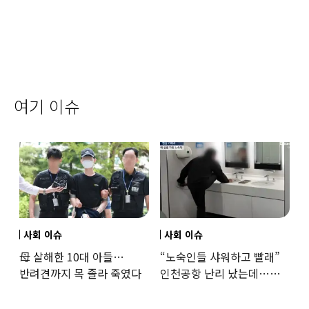
여기 이슈
사회 이슈
사회 이슈
母 살해한 10대 아들…
“노숙인들 샤워하고 빨래”
반려견까지 목 졸라 죽였다
인천공항 난리 났는데…
인권단체 “공공기관 책무”