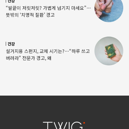
건강
“발끝이 저릿저릿? 가볍게 넘기지 마세요”…
뜻밖의 ‘치명적 질환’ 경고
건강
설거지용 스펀지, 교체 시기는?…“하루 쓰고
버려라” 전문가 경고, 왜