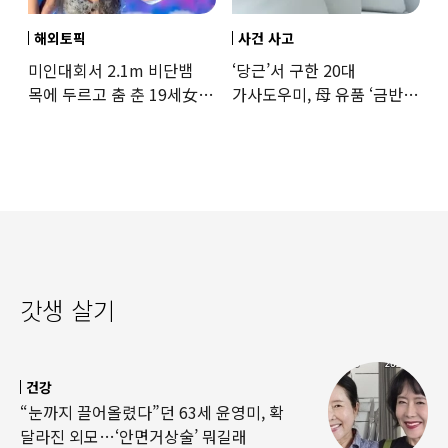
해외토픽
사건 사고
미인대회서 2.1m 비단뱀
‘당근’서 구한 20대
목에 두르고 춤 춘 19세女
가사도우미, 母 유품 ‘금반지
‘경악’…결국
·팔찌’ 훔쳐 녹였다
갓생 살기
건강
“눈까지 끌어올렸다”던 63세 윤영미, 확
달라진 외모…‘안면거상술’ 뭐길래