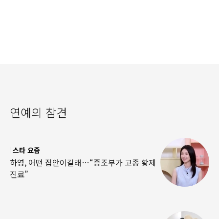
연예의 참견
스타 요즘
하영, 어떤 집안이길래…“증조부가 고종 황제
진료”