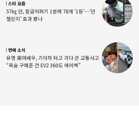
스타 요즘
57㎏ 던, 팔굽혀펴기 1분에 78개 ‘1등’…‘던
챌린지’ 효과 봤나
연예 소식
유명 英여배우, 기아차 타고 가다 큰 교통사고
“목숨 구해준 건 EV2 360도 에어백”