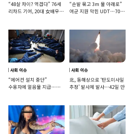
“48살 차이? 역겹다” 76세
“손발 묶고 3m 물 아래로”
리차드 기어, 20대 女배우와
여군 지원 막힌 UDT…707
‘로맨스물’…“손녀뻘” 비난
출신 女유튜버, 직접
훈련해보
사회 이슈
사회 이슈
“에어컨 설치 중단”
北, 동해상으로 ‘탄도미사일
수용자에 얼음물 지급…
추정’ 발사체 발사…42일 만
37도까지 치솟은 교도소
상황