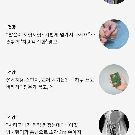
건강
“발끝이 저릿저릿? 가볍게 넘기지 마세요”…
뜻밖의 ‘치명적 질환’ 경고
건강
설거지용 스펀지, 교체 시기는?…“하루 쓰고
버려라” 전문가 경고, 왜
건강
“사타구니가 점점 커졌는데”…‘이것’
방치했다가 음낭으로 소장 3m 쏟아져