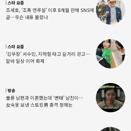
스타 요즘
조세호, ‘조폭 연루설’ 이후 8개월 만에 SNS에
글…무슨 내용 올렸나
스타 요즘
‘김부장’ 서수민, 지하철 타고 길거리 걷고…
알바 일상 이어 화제
방송
불륜 남편과 이혼했는데 ‘변태’ 남친이…
女속옷 보낸 스토킹男 충격 정체는