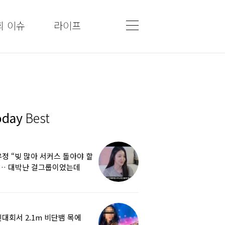
회 이슈
라이프
oday
Best
정 “빚 많아 서커스 돌아야 할
”… 대박난 걸그룹이었는데
쩌다
대회서 2.1m 비단뱀 목에