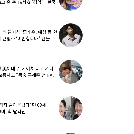
고 춤 춘 19세女 ‘경악’…결국
랑의 불시착’ 男배우, 예상 못 한
 근황…“미안합니다” 팬들
붕
 英여배우, 기아차 타고 가다
교통사고 “목숨 구해준 건 EV2
0도 에어백”
까지 끌어올렸다”던 63세
미, 확 달라진
…‘안면거상술’ 뭐길래