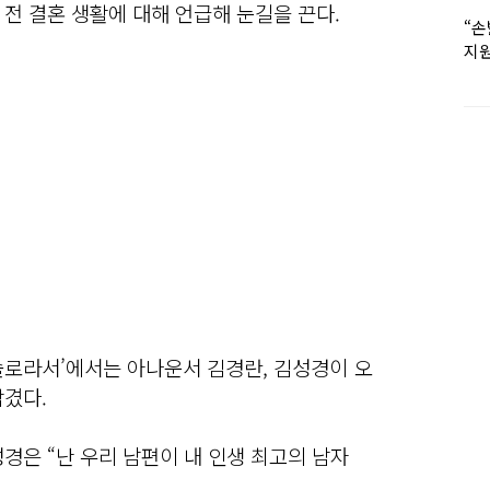
전 결혼 생활에 대해 언급해 눈길을 끈다.
“손
지원
女유
널 ‘솔로라서’에서는 아나운서 김경란, 김성경이 오
담겼다.
경은 “난 우리 남편이 내 인생 최고의 남자