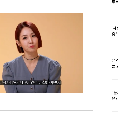
두르
‘사
충격
멘
유명
큰 
36
“눈
윤영
외모