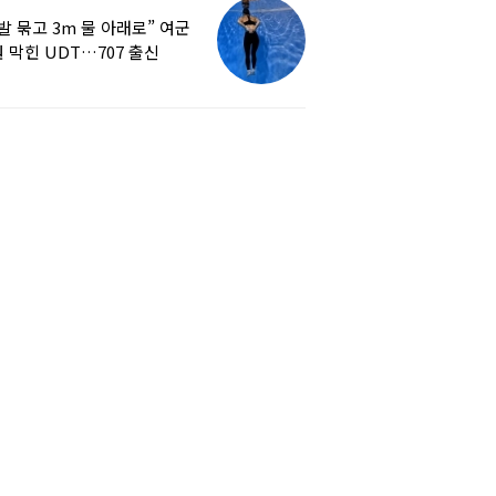
발 묶고 3m 물 아래로” 여군
 막힌 UDT…707 출신
튜버, 직접 훈련해보