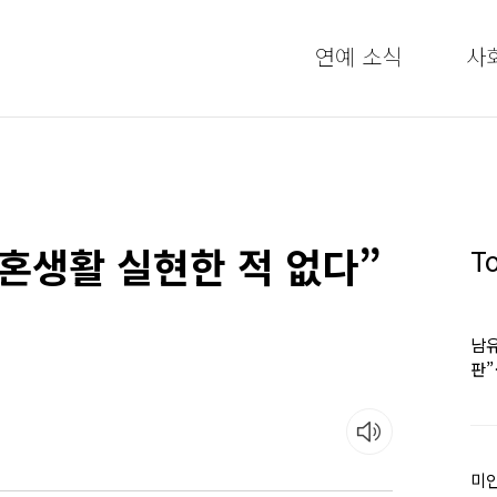
연예 소식
사
혼생활 실현한 적 없다”
T
남유
판
어
미인