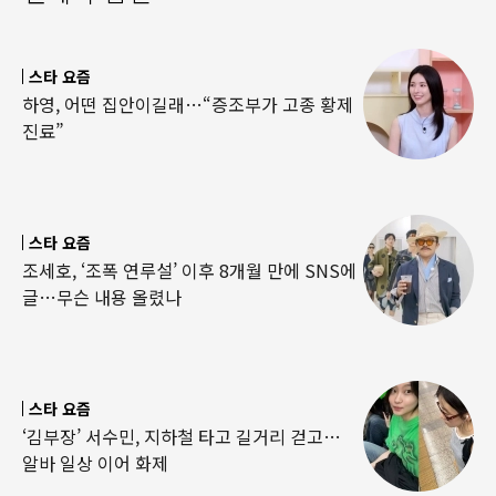
스타 요즘
하영, 어떤 집안이길래…“증조부가 고종 황제
진료”
스타 요즘
조세호, ‘조폭 연루설’ 이후 8개월 만에 SNS에
글…무슨 내용 올렸나
스타 요즘
‘김부장’ 서수민, 지하철 타고 길거리 걷고…
알바 일상 이어 화제