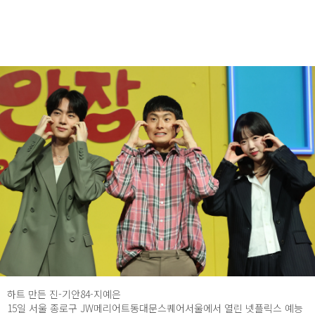
하트 만든 진-기안84-지예은
15일 서울 종로구 JW메리어트동대문스퀘어서울에서 열린 넷플릭스 예능