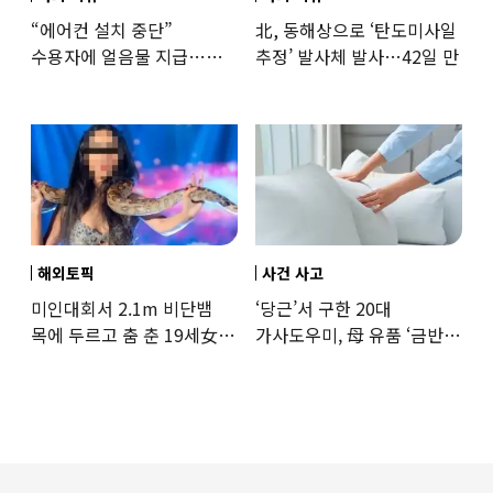
“에어컨 설치 중단”
北, 동해상으로 ‘탄도미사일
수용자에 얼음물 지급…
추정’ 발사체 발사…42일 만
37도까지 치솟은 교도소
상황
해외토픽
사건 사고
미인대회서 2.1m 비단뱀
‘당근’서 구한 20대
목에 두르고 춤 춘 19세女
가사도우미, 母 유품 ‘금반지
‘경악’…결국
·팔찌’ 훔쳐 녹였다