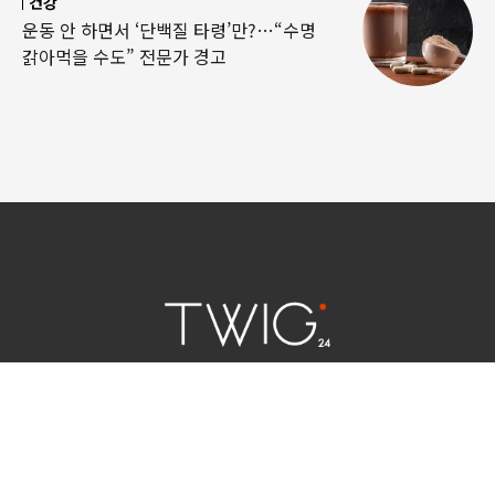
건강
운동 안 하면서 ‘단백질 타령’만?…“수명
갉아먹을 수도” 전문가 경고
연예 소식
|
사회 이슈
|
라이프
서울특별시 중구 세종대로 124 | 대표전화 02) 2000-9006
청소년보호정책(책임자:김태균)
사이트맵
법인명 : (주)트윅24 | 등록번호 : 서울 아55158