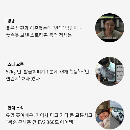
방송
불륜 남편과 이혼했는데 ‘변태’ 남친이…
女속옷 보낸 스토킹男 충격 정체는
스타 요즘
57㎏ 던, 팔굽혀펴기 1분에 78개 ‘1등’…‘던
챌린지’ 효과 봤나
연예 소식
유명 英여배우, 기아차 타고 가다 큰 교통사고
“목숨 구해준 건 EV2 360도 에어백”