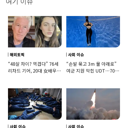
여기 이슈
해외토픽
사회 이슈
“48살 차이? 역겹다” 76세
“손발 묶고 3m 물 아래로”
리차드 기어, 20대 女배우와
여군 지원 막힌 UDT…707
‘로맨스물’…“손녀뻘” 비난
출신 女유튜버, 직접
훈련해보
사회 이슈
사회 이슈