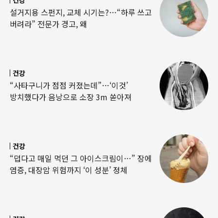
건강
설거지용 스펀지, 교체 시기는?…“하루 쓰고
버려라” 전문가 경고, 왜
건강
“사타구니가 점점 커졌는데”…‘이것’
방치했다가 음낭으로 소장 3m 쏟아져
건강
“덥다고 매일 먹던 그 아이스크림이…” 장에
염증, 대장암 위험까지 ‘이 성분’ 정체