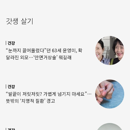
갓생 살기
건강
“눈까지 끌어올렸다”던 63세 윤영미, 확
달라진 외모…‘안면거상술’ 뭐길래
건강
“발끝이 저릿저릿? 가볍게 넘기지 마세요”…
뜻밖의 ‘치명적 질환’ 경고