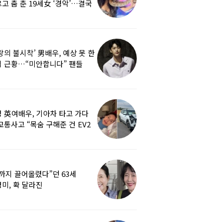
고 춤 춘 19세女 ‘경악’…결국
랑의 불시착’ 男배우, 예상 못 한
 근황…“미안합니다” 팬들
붕
 英여배우, 기아차 타고 가다
교통사고 “목숨 구해준 건 EV2
0도 에어백”
까지 끌어올렸다”던 63세
미, 확 달라진
…‘안면거상술’ 뭐길래