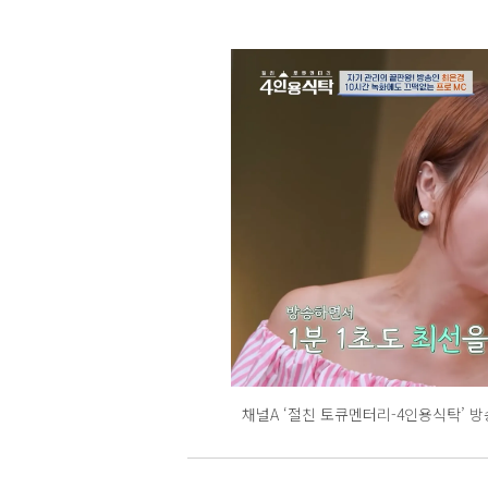
채널A ‘절친 토큐멘터리-4인용식탁’ 방