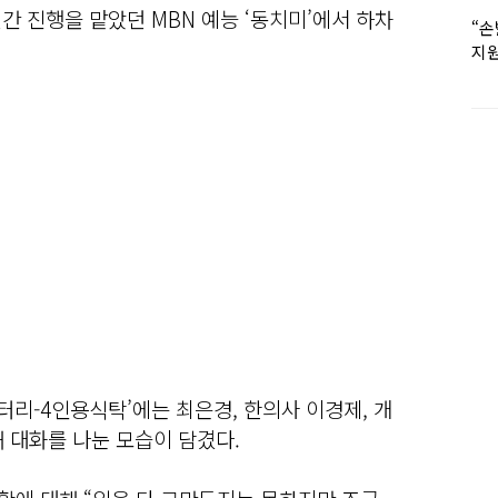
간 진행을 맡았던 MBN 예능 ‘동치미’에서 하차
“손
지원
女유
터리-4인용식탁’에는 최은경, 한의사 이경제, 개
 대화를 나눈 모습이 담겼다.