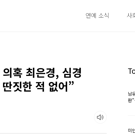
연예 소식
사
 의혹 최은경, 심경
T
 딴짓한 적 없어”
남유
판
어
미인