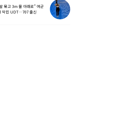
발 묶고 3m 물 아래로” 여군
 막힌 UDT…707 출신
튜버, 직접 훈련해보