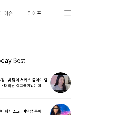
회 이슈
라이프
oday
Best
정 “빚 많아 서커스 돌아야 할
”… 대박난 걸그룹이었는데
쩌다
대회서 2.1m 비단뱀 목에