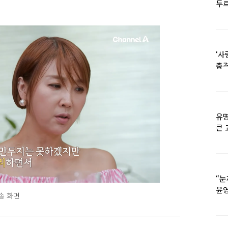
두르
‘사
충격
멘
유명
큰 
36
“눈
윤영
송 화면
외모