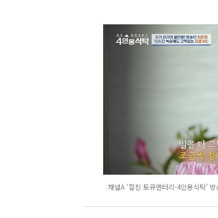
채널A ‘절친 토큐멘터리-4인용식탁’ 방