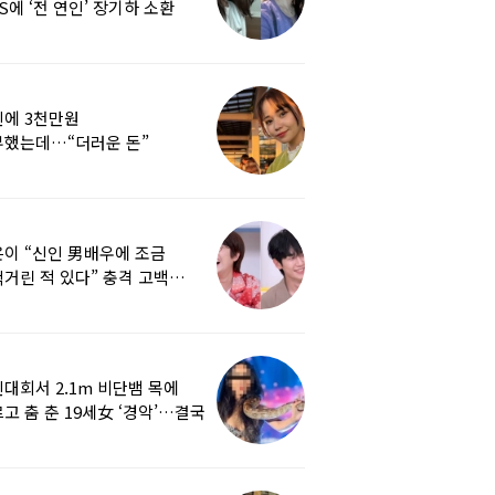
S에 ‘전 연인’ 장기하 소환
에 3천만원
부했는데…“더러운 돈”
여배우에 비난 쏟아진 이유
이 “신인 男배우에 조금
거린 적 있다” 충격 고백…
군지 보니
대회서 2.1m 비단뱀 목에
고 춤 춘 19세女 ‘경악’…결국