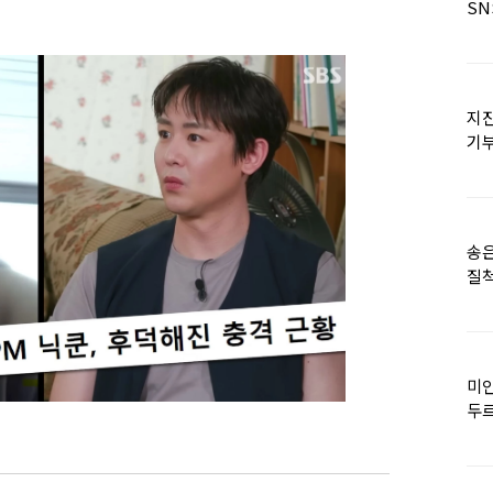
SN
지진
기
日
송은
질척
누
미인
두르