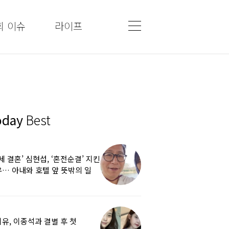
회 이슈
라이프
oday
Best
5세 결혼’ 심현섭, ‘혼전순결’ 지킨
… 아내와 호텔 앞 뜻밖의 일
유, 이종석과 결별 후 첫