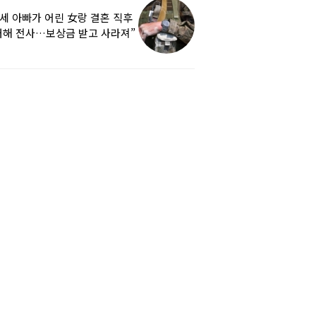
9세 아빠가 어린 女랑 결혼 직후
해 전사…보상금 받고 사라져”
하소연