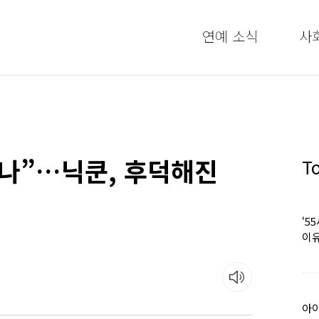
연예 소식
사
구나”…닉쿤, 후덕해진
T
‘5
이유
아이