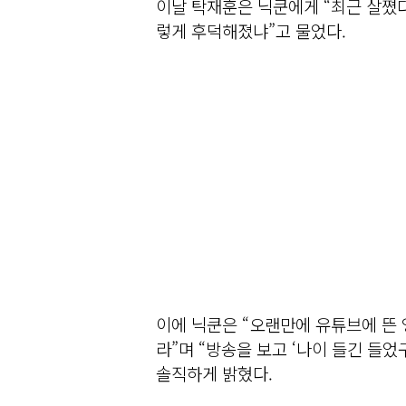
이날 탁재훈은 닉쿤에게 “최근 살쪘다
렇게 후덕해졌냐”고 물었다.
이에 닉쿤은 “오랜만에 유튜브에 뜬
라”며 “방송을 보고 ‘나이 들긴 들
솔직하게 밝혔다.