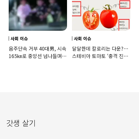
사회 이슈
사회 이슈
음주단속 거부 40대男, 시속
달달한데 칼로리는 다운?…
165㎞로 중앙선 넘나들며
스테비아 토마토 ‘충격 진실’
도주… 추격전 끝 체포
드러났다
갓생 살기