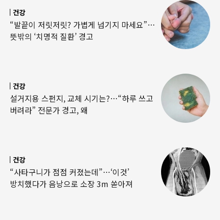
건강
“발끝이 저릿저릿? 가볍게 넘기지 마세요”…
뜻밖의 ‘치명적 질환’ 경고
건강
설거지용 스펀지, 교체 시기는?…“하루 쓰고
버려라” 전문가 경고, 왜
건강
“사타구니가 점점 커졌는데”…‘이것’
방치했다가 음낭으로 소장 3m 쏟아져