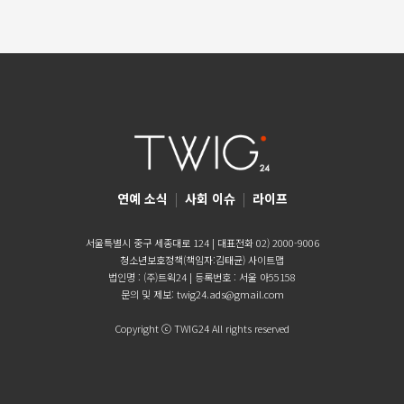
연예 소식
|
사회 이슈
|
라이프
서울특별시 중구 세종대로 124 | 대표전화 02) 2000-9006
청소년보호정책(책임자:김태균)
사이트맵
법인명 : (주)트윅24 | 등록번호 : 서울 아55158
문의 및 제보:
twig24.ads@gmail.com
Copyright ⓒ TWIG24 All rights reserved