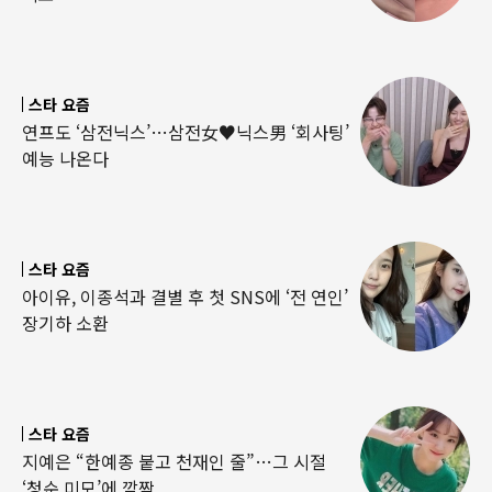
스타 요즘
연프도 ‘삼전닉스’…삼전女♥닉스男 ‘회사팅’
예능 나온다
스타 요즘
아이유, 이종석과 결별 후 첫 SNS에 ‘전 연인’
장기하 소환
스타 요즘
지예은 “한예종 붙고 천재인 줄”…그 시절
‘청순 미모’에 깜짝