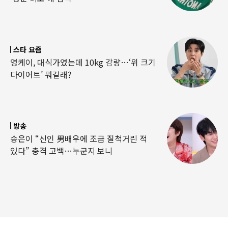
스타 요즘
영케이, 대식가였는데 10kg 감량…‘위 크기
다이어트’ 뭐길래?
방송
송은이 “신인 男배우에 조금 질척거린 적
있다” 충격 고백…누군지 보니