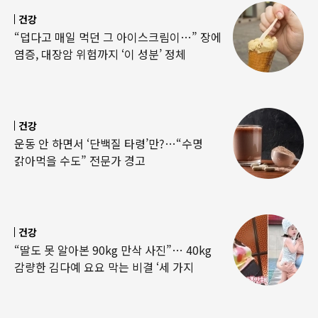
건강
“덥다고 매일 먹던 그 아이스크림이…” 장에
염증, 대장암 위험까지 ‘이 성분’ 정체
건강
운동 안 하면서 ‘단백질 타령’만?…“수명
갉아먹을 수도” 전문가 경고
건강
“딸도 못 알아본 90kg 만삭 사진”… 40kg
감량한 김다예 요요 막는 비결 ‘세 가지