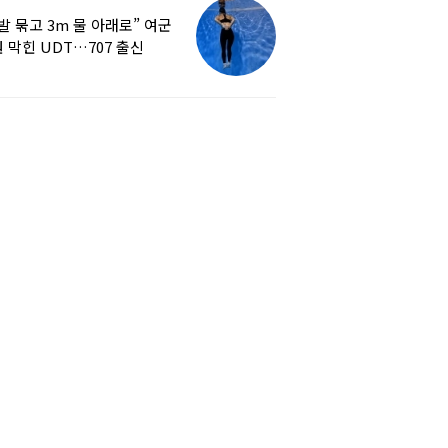
발 묶고 3m 물 아래로” 여군
 막힌 UDT…707 출신
튜버, 직접 훈련해보