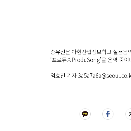
송유진은 아현산업정보학교 실용음악과
‘프로듀송ProduSong’을 운영 중이
임효진 기자 3a5a7a6a@seoul.co.k