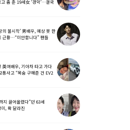
고 춤 춘 19세女 ‘경악’…결국
랑의 불시착’ 男배우, 예상 못 한
 근황…“미안합니다” 팬들
붕
 英여배우, 기아차 타고 가다
교통사고 “목숨 구해준 건 EV2
0도 에어백”
까지 끌어올렸다”던 63세
미, 확 달라진
…‘안면거상술’ 뭐길래