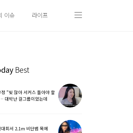
회 이슈
라이프
oday
Best
정 “빚 많아 서커스 돌아야 할
”… 대박난 걸그룹이었는데
쩌다
대회서 2.1m 비단뱀 목에