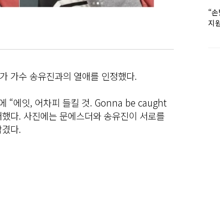
“손
지원
女유
가 가수 송유진과의 열애를 인정했다.
에잇, 어차피 들킬 것. Gonna be caught
공개했다. 사진에는 문에스더와 송유진이 서로를
담겼다.