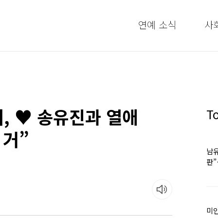
연예 소식
사
, ♥ 송유진과 열애
T
 거”
남유
판
어
미인