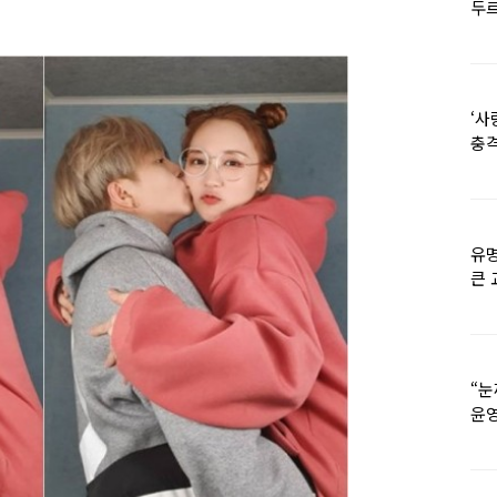
두르
‘사
충격
멘
유명
큰 
36
“눈
윤영
외모