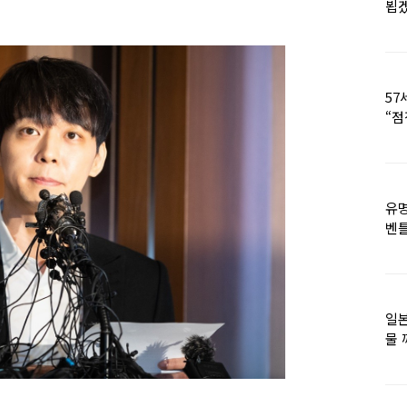
뵙
57
“점
유명
벤틀
떠
일본
물 
떠올