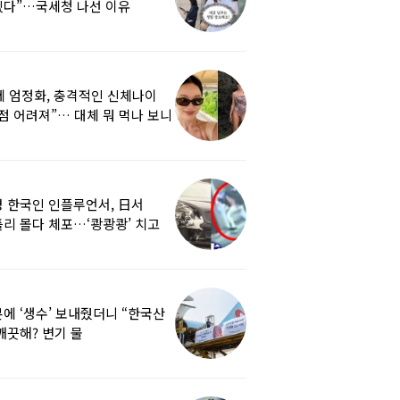
겠다”…국세청 나선 이유
세 엄정화, 충격적인 신체나이
점 어려져”… 대체 뭐 먹나 보니
 한국인 인플루언서, 日서
리 몰다 체포…‘쾅쾅쾅’ 치고
났다
에 ‘생수’ 보내줬더니 “한국산
깨끗해? 변기 물
라”…“日정부보다 낫다” 감사