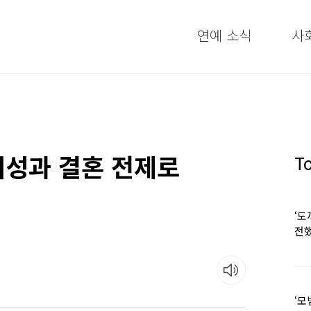
연예 소식
사
여성과 결혼 전제로
T
‘도
전했
‘모