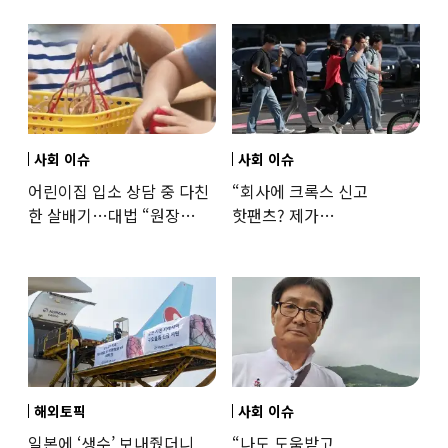
사회 이슈
사회 이슈
어린이집 입소 상담 중 다친
“회사에 크록스 신고
한 살배기…대법 “원장
핫팬츠? 제가
과실”
꼰대인가요”…출근 복장
어디까지 괜찮을까
해외토픽
사회 이슈
일본에 ‘생수’ 보내줬더니
“나도 도움받고