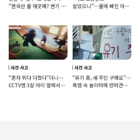
“한국산 물 깨끗해? 변기 물
살았으니”…물에 빠진 아이
떠올라”…“日정부보다
구한 65세, 포상금까지
낫다” 감사
나눴다
사건 사고
사건 사고
“혼자 뛰다 다쳤다”더니…
“유기 중, 새 주인 구해요”…
CCTV엔 3살 아이 옆에서
폭염 속 놀이터에 반려견
점프한 교사 포착
묶어놓고 떠난 30대女