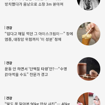
방치했다가 음낭으로 소장 3m 쏟아져
건강
“덥다고 매일 먹던 그 아이스크림이…” 장에
염증, 대장암 위험까지 ‘이 성분’ 정체
건강
운동 안 하면서 ‘단백질 타령’만?…“수명
갉아먹을 수도” 전문가 경고
건강
“딸도 못 알아본 90kg 만삭 사진”… 40kg