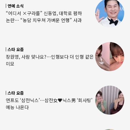
연예 소식
“어디서 ×구라를” 신동엽, 대학로 폄하
논란… “농담 치우쳐 가벼운 언행” 사과
스타 요즘
장원영, 사람 맞나요?…인형보다 더 인형 같은
미모
스타 요즘
연프도 ‘삼전닉스’…삼전女♥닉스男 ‘회사팅’
예능 나온다