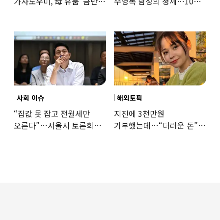
가사도우미, 母 유품 ‘금반지
수영복 남성의 정체…10대
·팔찌’ 훔쳐 녹였다
성매수 전 시의원의 소름
돋는 제안
사회 이슈
해외토픽
“집값 못 잡고 전월세만
지진에 3천만원
오른다”…서울시 토론회서
기부했는데…“더러운 돈”
세제개편 우려 쏟아져
日여배우에 비난 쏟아진
이유