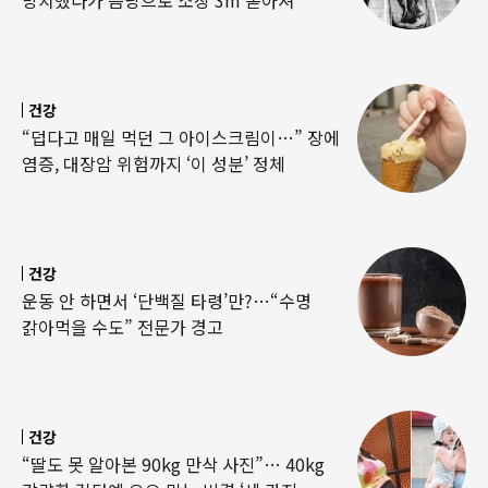
방치했다가 음낭으로 소장 3m 쏟아져
건강
“덥다고 매일 먹던 그 아이스크림이…” 장에
염증, 대장암 위험까지 ‘이 성분’ 정체
건강
운동 안 하면서 ‘단백질 타령’만?…“수명
갉아먹을 수도” 전문가 경고
건강
“딸도 못 알아본 90kg 만삭 사진”… 40kg