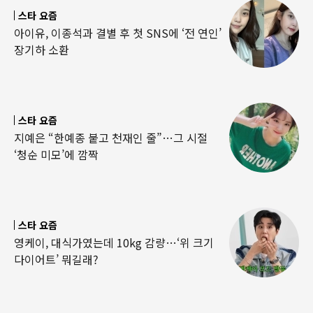
스타 요즘
아이유, 이종석과 결별 후 첫 SNS에 ‘전 연인’
장기하 소환
스타 요즘
지예은 “한예종 붙고 천재인 줄”…그 시절
‘청순 미모’에 깜짝
스타 요즘
영케이, 대식가였는데 10kg 감량…‘위 크기
다이어트’ 뭐길래?