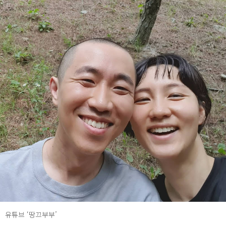
유튜브 ‘땅끄부부’