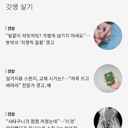
갓생 살기
건강
“발끝이 저릿저릿? 가볍게 넘기지 마세요”…
뜻밖의 ‘치명적 질환’ 경고
건강
설거지용 스펀지, 교체 시기는?…“하루 쓰고
버려라” 전문가 경고, 왜
건강
“사타구니가 점점 커졌는데”…‘이것’