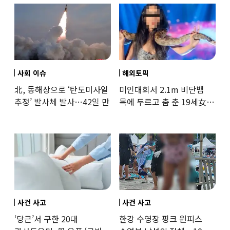
사회 이슈
해외토픽
北, 동해상으로 ‘탄도미사일
미인대회서 2.1m 비단뱀
추정’ 발사체 발사…42일 만
목에 두르고 춤 춘 19세女
‘경악’…결국
사건 사고
사건 사고
‘당근’서 구한 20대
한강 수영장 핑크 원피스