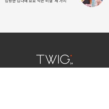
감량한 김다예 요요 막는 비결 ‘세 가지
연예 소식
|
사회 이슈
|
라이프
서울특별시 중구 세종대로 124 | 대표전화 02) 2000-9006
청소년보호정책(책임자:김태균)
사이트맵
법인명 : (주)트윅24 | 등록번호 : 서울 아55158
문의 및 제보:
twig24.ads@gmail.com
Copyright ⓒ TWIG24 All rights reserved