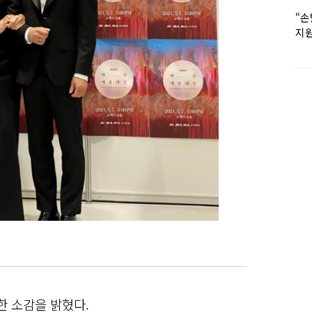
“손
지원
女유
 소감을 밝혔다.