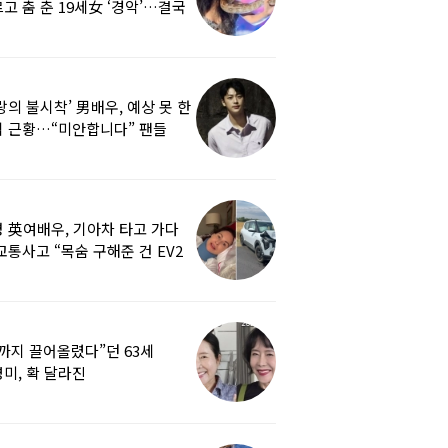
고 춤 춘 19세女 ‘경악’…결국
랑의 불시착’ 男배우, 예상 못 한
 근황…“미안합니다” 팬들
붕
 英여배우, 기아차 타고 가다
교통사고 “목숨 구해준 건 EV2
0도 에어백”
까지 끌어올렸다”던 63세
미, 확 달라진
…‘안면거상술’ 뭐길래