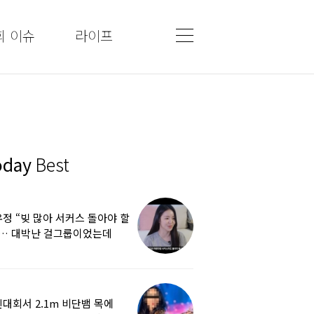
회 이슈
라이프
oday
Best
정 “빚 많아 서커스 돌아야 할
”… 대박난 걸그룹이었는데
쩌다
대회서 2.1m 비단뱀 목에