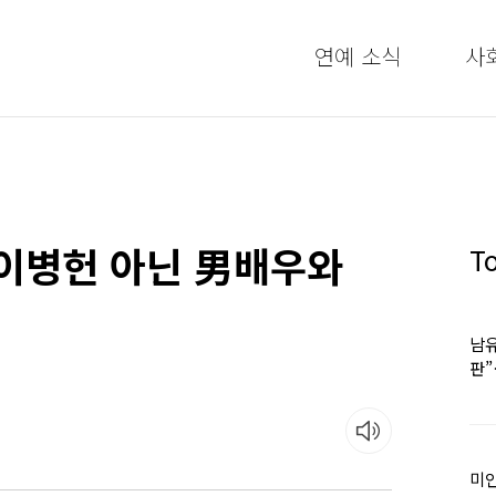
연예 소식
사
♥이병헌 아닌 男배우와
T
남유
판
어
미인