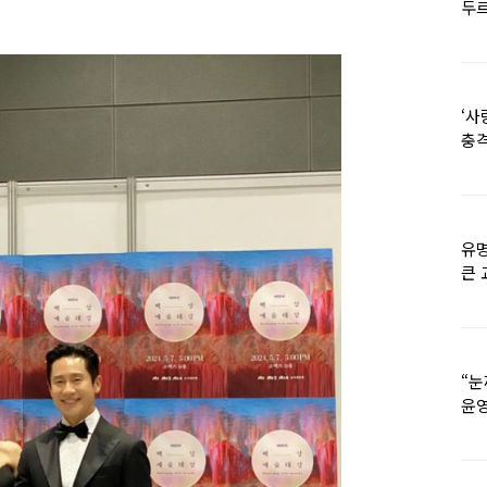
두르
‘사
충격
멘
유명
큰 
36
“눈
윤영
외모