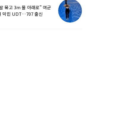
발 묶고 3m 물 아래로” 여군
 막힌 UDT…707 출신
튜버, 직접 훈련해보