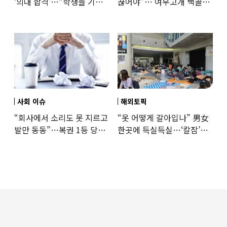
‘의대 합격’…“학생들 기회
끊어야”… 여우고개 백골
뺏는 것” 갑론을박
자매 비정한 천륜
사회 이슈
해외토픽
“회사에서 소리도 못 지르고
“옷 어떻게 갈아입나” 男女
발만 동동”…복권 1등 당첨
한곳에 득실득실…‘칼잠’
‘깜짝 사연’
잔다