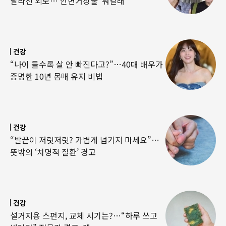
달라진 외모…‘안면거상술’ 뭐길래
건강
“나이 들수록 살 안 빠진다고?”…40대 배우가
증명한 10년 몸매 유지 비법
건강
“발끝이 저릿저릿? 가볍게 넘기지 마세요”…
뜻밖의 ‘치명적 질환’ 경고
건강
설거지용 스펀지, 교체 시기는?…“하루 쓰고