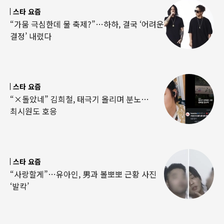
스타 요즘
“가뭄 극심한데 물 축제?”…하하, 결국 ‘어려운
결정’ 내렸다
스타 요즘
“×돌았네” 김희철, 태극기 올리며 분노…
최시원도 호응
스타 요즘
“사랑할게”…유아인, 男과 볼뽀뽀 근황 사진
‘발칵’