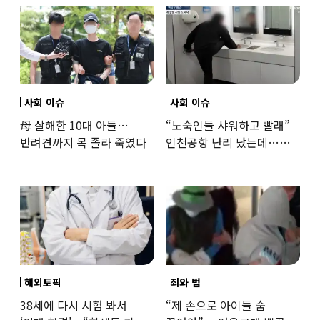
사회 이슈
사회 이슈
母 살해한 10대 아들…
“노숙인들 샤워하고 빨래”
반려견까지 목 졸라 죽였다
인천공항 난리 났는데…
인권단체 “공공기관 책무”
해외토픽
죄와 법
38세에 다시 시험 봐서
“제 손으로 아이들 숨