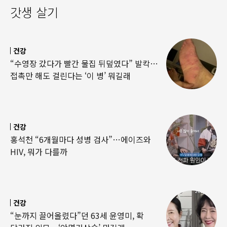
갓생 살기
건강
“수영장 갔다가 빨간 물집 뒤덮였다” 발칵…
접촉만 해도 걸린다는 ‘이 병’ 뭐길래
건강
홍석천 “6개월마다 성병 검사”…에이즈와
HIV, 뭐가 다를까
건강
“눈까지 끌어올렸다”던 63세 윤영미, 확