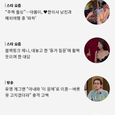
스타 요즘
“주책 돌싱”…아옳이, ♥한의사 남친과
해외여행 중 ‘와락’
스타 요즘
블랙핑크 제니, 대놓고 한 ‘동거 질문’에 활짝
웃으며 한 대답
방송
유명 개그맨 “아내와 ‘이 문제’로 이혼…버릇
못 고치겠더라” 충격 고백