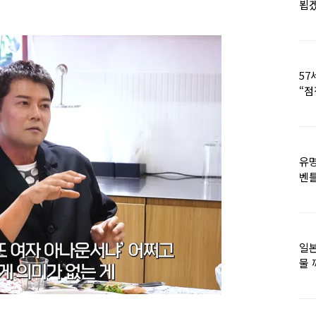
뵙
57
“점
유명
벤틀
떠
일본
물 
떠올