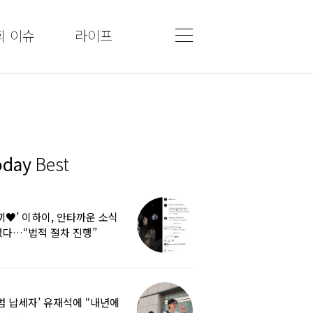
회 이슈
라이프
oday
Best
끼♥’ 이하이, 안타까운 소식
다…“법적 절차 진행”
범 납세자’ 유재석에 “내년에