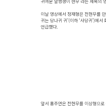
귀여운 말썽쟁이 현무’라는 제목의 
이날 영상에서 정재형은 전현무를 만나
귀는 당나귀 귀’(이하 ‘사당귀’)에
언급했다.
앞서 홍주연은 전현무를 이상형으로 꼽