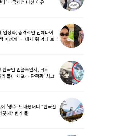
겠다”…국세청 나선 이유
세 엄정화, 충격적인 신체나이
점 어려져”… 대체 뭐 먹나 보니
 한국인 인플루언서, 日서
리 몰다 체포…‘쾅쾅쾅’ 치고
났다
에 ‘생수’ 보내줬더니 “한국산
깨끗해? 변기 물
라”…“日정부보다 낫다” 감사