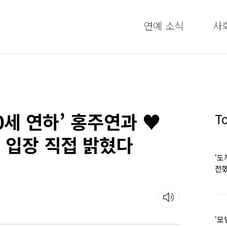
연예 소식
사
20세 연하’ 홍주연과 ♥
T
 입장 직접 밝혔다
‘도
전했
‘모