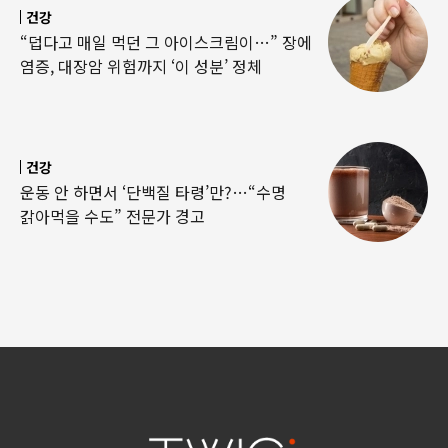
건강
“덥다고 매일 먹던 그 아이스크림이…” 장에
염증, 대장암 위험까지 ‘이 성분’ 정체
건강
운동 안 하면서 ‘단백질 타령’만?…“수명
갉아먹을 수도” 전문가 경고