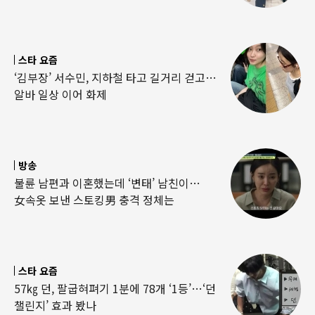
스타 요즘
‘김부장’ 서수민, 지하철 타고 길거리 걷고…
알바 일상 이어 화제
방송
불륜 남편과 이혼했는데 ‘변태’ 남친이…
女속옷 보낸 스토킹男 충격 정체는
스타 요즘
57㎏ 던, 팔굽혀펴기 1분에 78개 ‘1등’…‘던
챌린지’ 효과 봤나