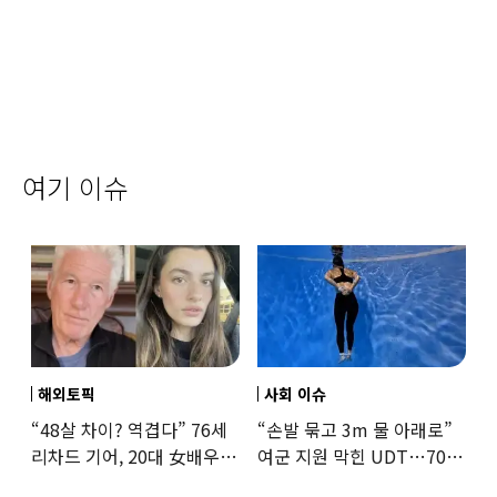
여기 이슈
해외토픽
사회 이슈
“48살 차이? 역겹다” 76세
“손발 묶고 3m 물 아래로”
리차드 기어, 20대 女배우와
여군 지원 막힌 UDT…707
‘로맨스물’…“손녀뻘” 비난
출신 女유튜버, 직접