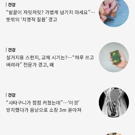
건강
“발끝이 저릿저릿? 가볍게 넘기지 마세요”…
뜻밖의 ‘치명적 질환’ 경고
건강
설거지용 스펀지, 교체 시기는?…“하루 쓰고
버려라” 전문가 경고, 왜
건강
“사타구니가 점점 커졌는데”…‘이것’
방치했다가 음낭으로 소장 3m 쏟아져