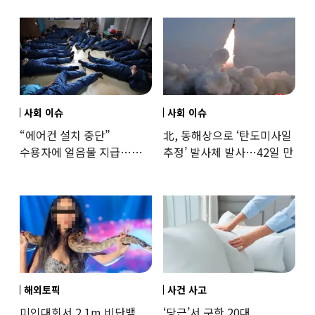
훈련해보
사회 이슈
사회 이슈
“에어컨 설치 중단”
北, 동해상으로 ‘탄도미사일
수용자에 얼음물 지급…
추정’ 발사체 발사…42일 만
37도까지 치솟은 교도소
상황
해외토픽
사건 사고
미인대회서 2.1m 비단뱀
‘당근’서 구한 20대