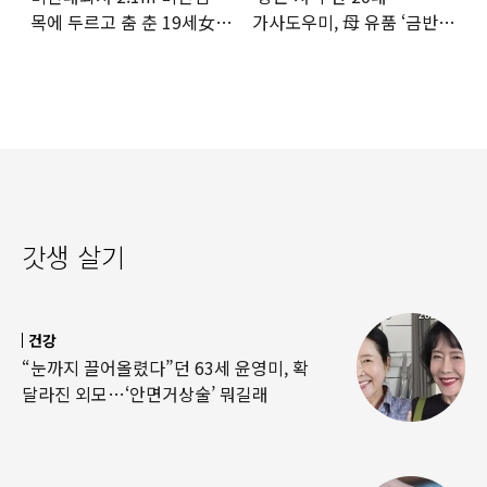
목에 두르고 춤 춘 19세女
가사도우미, 母 유품 ‘금반지
‘경악’…결국
·팔찌’ 훔쳐 녹였다
갓생 살기
건강
“눈까지 끌어올렸다”던 63세 윤영미, 확
달라진 외모…‘안면거상술’ 뭐길래