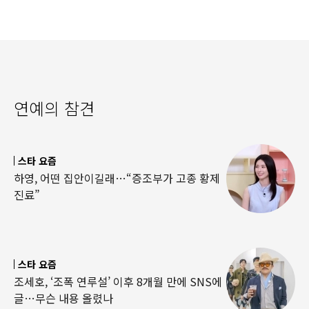
연예의 참견
스타 요즘
하영, 어떤 집안이길래…“증조부가 고종 황제
진료”
스타 요즘
조세호, ‘조폭 연루설’ 이후 8개월 만에 SNS에
글…무슨 내용 올렸나