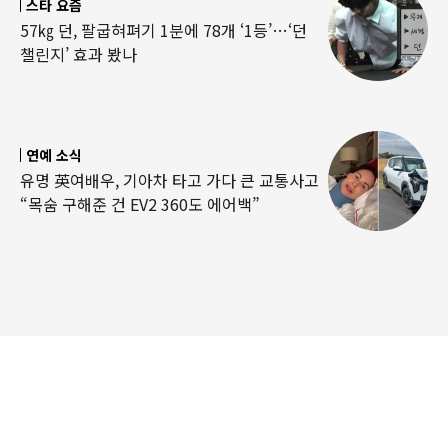
스타 요즘
57㎏ 던, 팔굽혀펴기 1분에 78개 ‘1등’…‘던
챌린지’ 효과 봤나
연예 소식
유명 英여배우, 기아차 타고 가다 큰 교통사고
“목숨 구해준 건 EV2 360도 에어백”