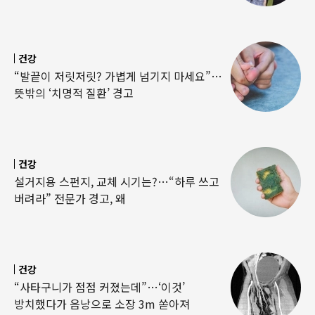
건강
“발끝이 저릿저릿? 가볍게 넘기지 마세요”…
뜻밖의 ‘치명적 질환’ 경고
건강
설거지용 스펀지, 교체 시기는?…“하루 쓰고
버려라” 전문가 경고, 왜
건강
“사타구니가 점점 커졌는데”…‘이것’
방치했다가 음낭으로 소장 3m 쏟아져