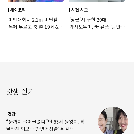
해외토픽
사건 사고
미인대회서 2.1m 비단뱀
‘당근’서 구한 20대
목에 두르고 춤 춘 19세女
가사도우미, 母 유품 ‘금반지
‘경악’…결국
·팔찌’ 훔쳐 녹였다
갓생 살기
건강
“눈까지 끌어올렸다”던 63세 윤영미, 확
달라진 외모…‘안면거상술’ 뭐길래