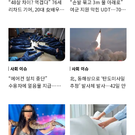
“48살 차이? 역겹다” 76세
“손발 묶고 3m 물 아래로”
리차드 기어, 20대 女배우와
여군 지원 막힌 UDT…707
‘로맨스물’…“손녀뻘” 비난
출신 女유튜버, 직접
훈련해보
사회 이슈
사회 이슈
“에어컨 설치 중단”
北, 동해상으로 ‘탄도미사일
수용자에 얼음물 지급…
추정’ 발사체 발사…42일 만
37도까지 치솟은 교도소
상황