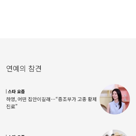
연예의 참견
스타 요즘
하영, 어떤 집안이길래…“증조부가 고종 황제
진료”