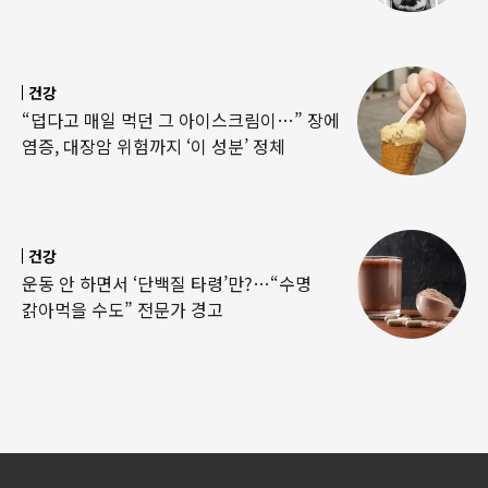
건강
“덥다고 매일 먹던 그 아이스크림이…” 장에
염증, 대장암 위험까지 ‘이 성분’ 정체
건강
운동 안 하면서 ‘단백질 타령’만?…“수명
갉아먹을 수도” 전문가 경고