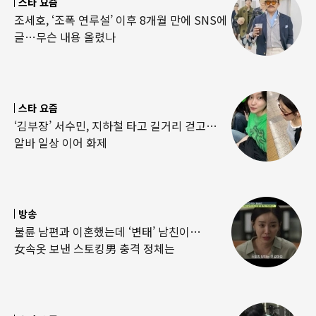
스타 요즘
조세호, ‘조폭 연루설’ 이후 8개월 만에 SNS에
글…무슨 내용 올렸나
스타 요즘
‘김부장’ 서수민, 지하철 타고 길거리 걷고…
알바 일상 이어 화제
방송
불륜 남편과 이혼했는데 ‘변태’ 남친이…
女속옷 보낸 스토킹男 충격 정체는