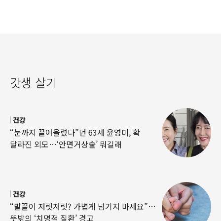
갓생 살기
건강
“눈까지 끌어올렸다”던 63세 윤영미, 확
달라진 외모…‘안면거상술’ 뭐길래
건강
“발끝이 저릿저릿? 가볍게 넘기지 마세요”…
뜻밖의 ‘치명적 질환’ 경고