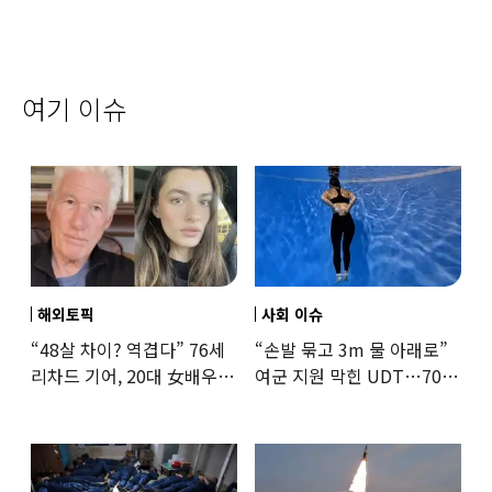
여기 이슈
해외토픽
사회 이슈
“48살 차이? 역겹다” 76세
“손발 묶고 3m 물 아래로”
리차드 기어, 20대 女배우와
여군 지원 막힌 UDT…707
‘로맨스물’…“손녀뻘” 비난
출신 女유튜버, 직접
훈련해보