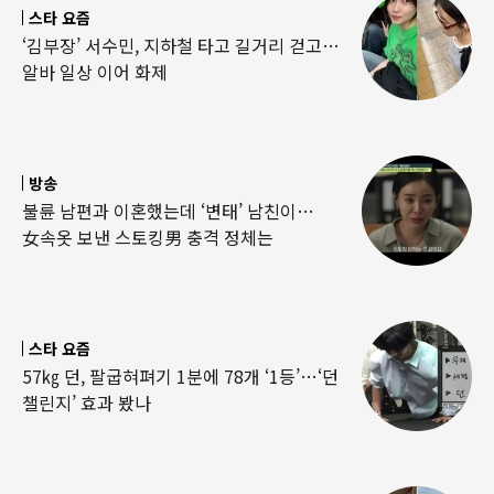
스타 요즘
‘김부장’ 서수민, 지하철 타고 길거리 걷고…
알바 일상 이어 화제
방송
불륜 남편과 이혼했는데 ‘변태’ 남친이…
女속옷 보낸 스토킹男 충격 정체는
스타 요즘
57㎏ 던, 팔굽혀펴기 1분에 78개 ‘1등’…‘던
챌린지’ 효과 봤나