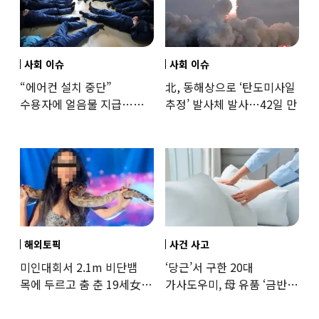
사회 이슈
사회 이슈
“에어컨 설치 중단”
北, 동해상으로 ‘탄도미사일
수용자에 얼음물 지급…
추정’ 발사체 발사…42일 만
37도까지 치솟은 교도소
상황
해외토픽
사건 사고
미인대회서 2.1m 비단뱀
‘당근’서 구한 20대
목에 두르고 춤 춘 19세女
가사도우미, 母 유품 ‘금반지
‘경악’…결국
·팔찌’ 훔쳐 녹였다