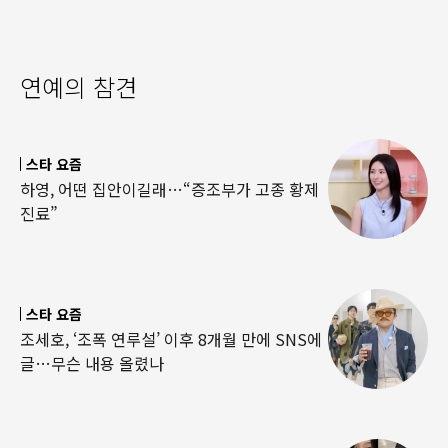
연예의 참견
스타 요즘
하영, 어떤 집안이길래…“증조부가 고종 황제
진료”
스타 요즘
조세호, ‘조폭 연루설’ 이후 8개월 만에 SNS에
글…무슨 내용 올렸나