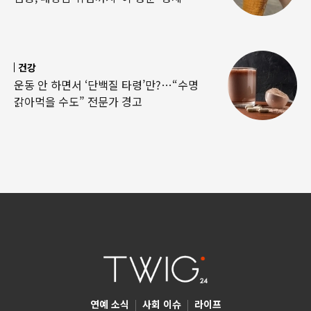
건강
운동 안 하면서 ‘단백질 타령’만?…“수명
갉아먹을 수도” 전문가 경고
연예 소식
|
사회 이슈
|
라이프