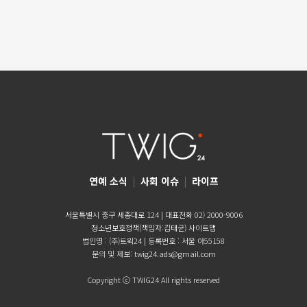
연예 소식
|
사회 이슈
|
라이프
서울특별시 중구 세종대로 124 | 대표전화 02) 2000-9006
청소년보호정책(책임자:김태균)
사이트맵
법인명 : (주)트윅24 | 등록번호 : 서울 아55158
문의 및 제보:
twig24.ads@gmail.com
Copyright ⓒ TWIG24 All rights reserved