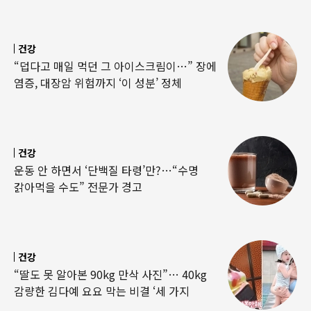
건강
“덥다고 매일 먹던 그 아이스크림이…” 장에
염증, 대장암 위험까지 ‘이 성분’ 정체
건강
운동 안 하면서 ‘단백질 타령’만?…“수명
갉아먹을 수도” 전문가 경고
건강
“딸도 못 알아본 90kg 만삭 사진”… 40kg
감량한 김다예 요요 막는 비결 ‘세 가지