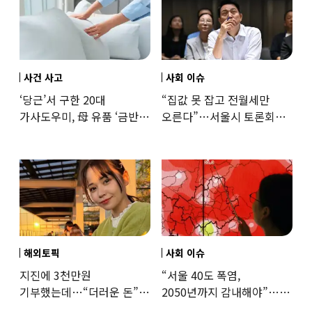
사건 사고
사회 이슈
‘당근’서 구한 20대
“집값 못 잡고 전월세만
가사도우미, 母 유품 ‘금반지
오른다”…서울시 토론회서
·팔찌’ 훔쳐 녹였다
세제개편 우려 쏟아져
해외토픽
사회 이슈
지진에 3천만원
“서울 40도 폭염,
기부했는데…“더러운 돈”
2050년까지 감내해야”…
日여배우에 비난 쏟아진
기후학자의 경고