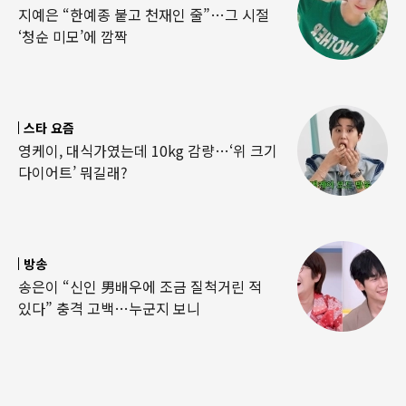
지예은 “한예종 붙고 천재인 줄”…그 시절
‘청순 미모’에 깜짝
스타 요즘
영케이, 대식가였는데 10kg 감량…‘위 크기
다이어트’ 뭐길래?
방송
송은이 “신인 男배우에 조금 질척거린 적
있다” 충격 고백…누군지 보니