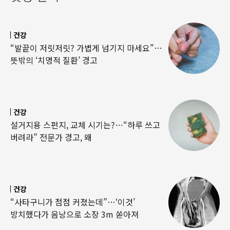
건강
“발끝이 저릿저릿? 가볍게 넘기지 마세요”…
뜻밖의 ‘치명적 질환’ 경고
건강
설거지용 스펀지, 교체 시기는?…“하루 쓰고
버려라” 전문가 경고, 왜
건강
“사타구니가 점점 커졌는데”…‘이것’
방치했다가 음낭으로 소장 3m 쏟아져