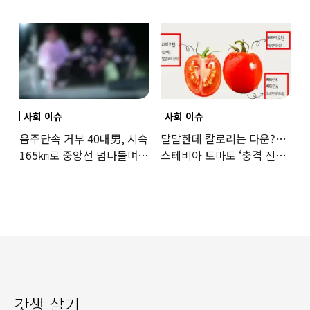
이유
사회 이슈
사회 이슈
음주단속 거부 40대男, 시속
달달한데 칼로리는 다운?…
165㎞로 중앙선 넘나들며
스테비아 토마토 ‘충격 진실’
도주… 추격전 끝 체포
드러났다
갓생 살기