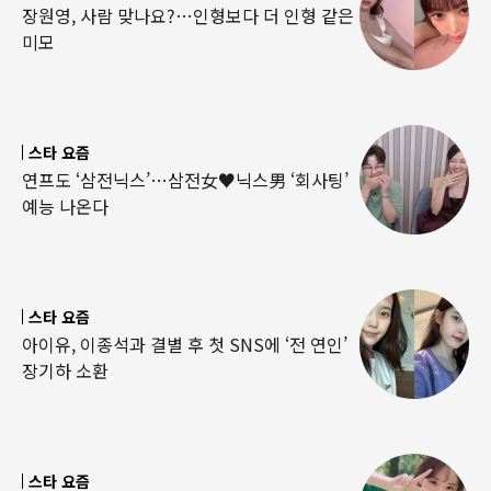
장원영, 사람 맞나요?…인형보다 더 인형 같은
미모
스타 요즘
연프도 ‘삼전닉스’…삼전女♥닉스男 ‘회사팅’
예능 나온다
스타 요즘
아이유, 이종석과 결별 후 첫 SNS에 ‘전 연인’
장기하 소환
스타 요즘