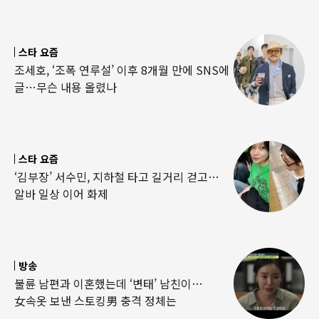
스타 요즘
조세호, ‘조폭 연루설’ 이후 8개월 만에 SNS에
글…무슨 내용 올렸나
스타 요즘
‘김부장’ 서수민, 지하철 타고 길거리 걷고…
알바 일상 이어 화제
방송
불륜 남편과 이혼했는데 ‘변태’ 남친이…
女속옷 보낸 스토킹男 충격 정체는