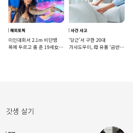
해외토픽
사건 사고
미인대회서 2.1m 비단뱀
‘당근’서 구한 20대
목에 두르고 춤 춘 19세女
가사도우미, 母 유품 ‘금반지
‘경악’…결국
·팔찌’ 훔쳐 녹였다
갓생 살기