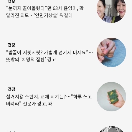
건강
“눈까지 끌어올렸다”던 63세 윤영미, 확
달라진 외모…‘안면거상술’ 뭐길래
건강
“발끝이 저릿저릿? 가볍게 넘기지 마세요”…
뜻밖의 ‘치명적 질환’ 경고
건강
설거지용 스펀지, 교체 시기는?…“하루 쓰고
버려라” 전문가 경고, 왜