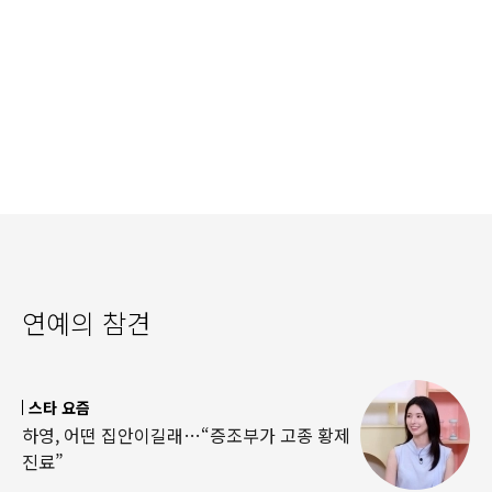
연예의 참견
스타 요즘
하영, 어떤 집안이길래…“증조부가 고종 황제
진료”