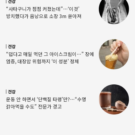
건강
“사타구니가 점점 커졌는데”…‘이것’
방치했다가 음낭으로 소장 3m 쏟아져
건강
“덥다고 매일 먹던 그 아이스크림이…” 장에
염증, 대장암 위험까지 ‘이 성분’ 정체
건강
운동 안 하면서 ‘단백질 타령’만?…“수명
갉아먹을 수도” 전문가 경고