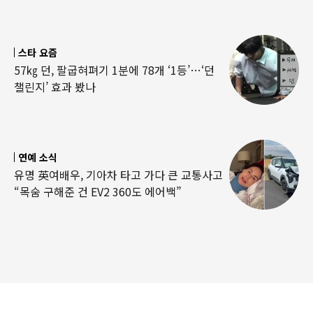
스타 요즘
57㎏ 던, 팔굽혀펴기 1분에 78개 ‘1등’…‘던
챌린지’ 효과 봤나
연예 소식
유명 英여배우, 기아차 타고 가다 큰 교통사고
“목숨 구해준 건 EV2 360도 에어백”