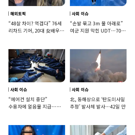
해외토픽
사회 이슈
“48살 차이? 역겹다” 76세
“손발 묶고 3m 물 아래로”
리차드 기어, 20대 女배우와
여군 지원 막힌 UDT…707
‘로맨스물’…“손녀뻘” 비난
출신 女유튜버, 직접
훈련해보
사회 이슈
사회 이슈
“에어컨 설치 중단”
北, 동해상으로 ‘탄도미사일
수용자에 얼음물 지급…
추정’ 발사체 발사…42일 만
37도까지 치솟은 교도소
상황