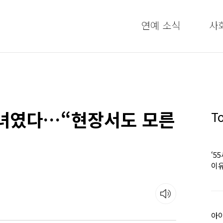
연예 소식
사
손녀였다…“현장서도 모른
T
‘5
이유
아이