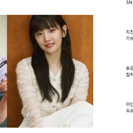
SN
지진
기
日
송은
질척
누
미인
두르