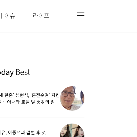
회 이슈
라이프
oday
Best
5세 결혼’ 심현섭, ‘혼전순결’ 지킨
… 아내와 호텔 앞 뜻밖의 일
유, 이종석과 결별 후 첫