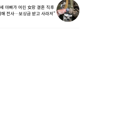
9세 아빠가 어린 女랑 결혼 직후
해 전사…보상금 받고 사라져”
하소연