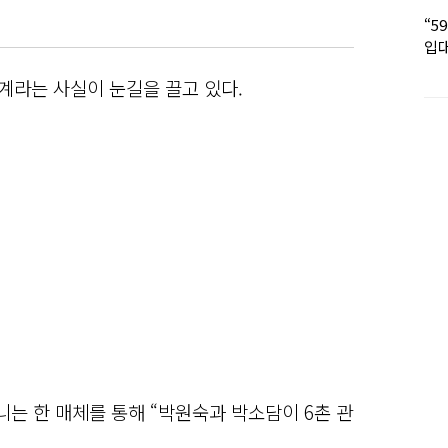
“5
입대
딸 
계라는 사실이 눈길을 끌고 있다.
는 한 매체를 통해 “박원숙과 박소담이 6촌 관