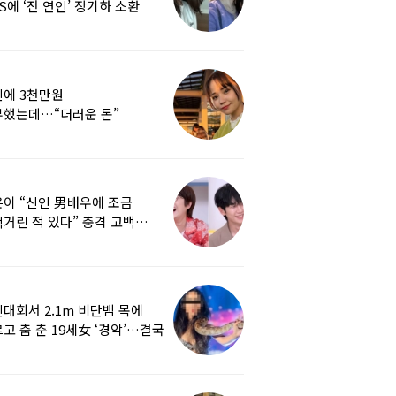
S에 ‘전 연인’ 장기하 소환
에 3천만원
부했는데…“더러운 돈”
여배우에 비난 쏟아진 이유
이 “신인 男배우에 조금
거린 적 있다” 충격 고백…
군지 보니
대회서 2.1m 비단뱀 목에
고 춤 춘 19세女 ‘경악’…결국