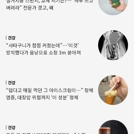
설거지용 스펀지, 교체 시기는?…“하루 쓰고
버려라” 전문가 경고, 왜
건강
“사타구니가 점점 커졌는데”…‘이것’
방치했다가 음낭으로 소장 3m 쏟아져
건강
“덥다고 매일 먹던 그 아이스크림이…” 장에
염증, 대장암 위험까지 ‘이 성분’ 정체
건강