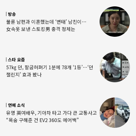
방송
불륜 남편과 이혼했는데 ‘변태’ 남친이…
女속옷 보낸 스토킹男 충격 정체는
스타 요즘
57㎏ 던, 팔굽혀펴기 1분에 78개 ‘1등’…‘던
챌린지’ 효과 봤나
연예 소식
유명 英여배우, 기아차 타고 가다 큰 교통사고
“목숨 구해준 건 EV2 360도 에어백”