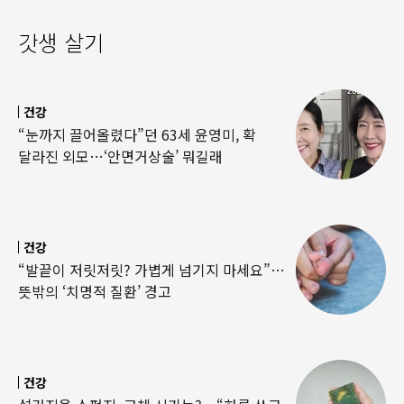
갓생 살기
건강
“눈까지 끌어올렸다”던 63세 윤영미, 확
달라진 외모…‘안면거상술’ 뭐길래
건강
“발끝이 저릿저릿? 가볍게 넘기지 마세요”…
뜻밖의 ‘치명적 질환’ 경고
건강