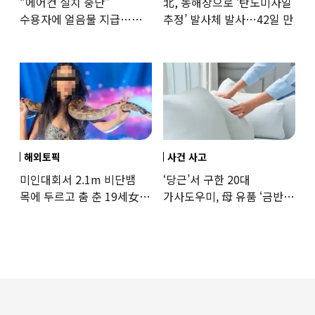
“에어컨 설치 중단”
北, 동해상으로 ‘탄도미사일
수용자에 얼음물 지급…
추정’ 발사체 발사…42일 만
37도까지 치솟은 교도소
상황
해외토픽
사건 사고
미인대회서 2.1m 비단뱀
‘당근’서 구한 20대
목에 두르고 춤 춘 19세女
가사도우미, 母 유품 ‘금반지
‘경악’…결국
·팔찌’ 훔쳐 녹였다