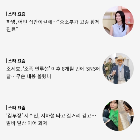
스타 요즘
하영, 어떤 집안이길래…“증조부가 고종 황제
진료”
스타 요즘
조세호, ‘조폭 연루설’ 이후 8개월 만에 SNS에
글…무슨 내용 올렸나
스타 요즘
‘김부장’ 서수민, 지하철 타고 길거리 걷고…
알바 일상 이어 화제