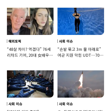
해외토픽
사회 이슈
“48살 차이? 역겹다” 76세
“손발 묶고 3m 물 아래로”
리차드 기어, 20대 女배우와
여군 지원 막힌 UDT…707
‘로맨스물’…“손녀뻘” 비난
출신 女유튜버, 직접
훈련해보
사회 이슈
사회 이슈