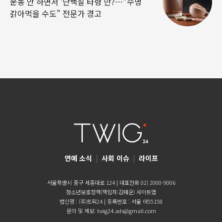
운동 안 하면서 ‘단백질 타령’만?…“수명
갉아먹을 수도” 전문가 경고
연예 소식
|
사회 이슈
|
라이프
서울특별시 중구 세종대로 124 | 대표전화 02) 2000-9006
청소년보호정책(책임자:김태균)
사이트맵
법인명 : (주)트윅24 | 등록번호 : 서울 아55158
문의 및 제보:
twig24.ads@gmail.com