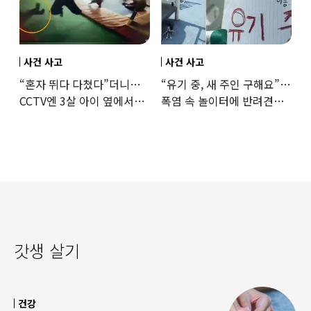
사건 사고
사건 사고
“혼자 뛰다 다쳤다”더니…
“유기 중, 새 주인 구해요”…
CCTV엔 3살 아이 옆에서
폭염 속 놀이터에 반려견
점프한 교사 포착
묶어놓고 떠난 30대女
갓생 살기
건강