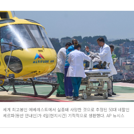
세계 최고봉인 에베레스트에서 실종돼 사망한 것으로 추정된 50대 네팔인
셰르파(등반 안내인)가 4일(현지시간) 기적적으로 생환했다. AP 뉴시스