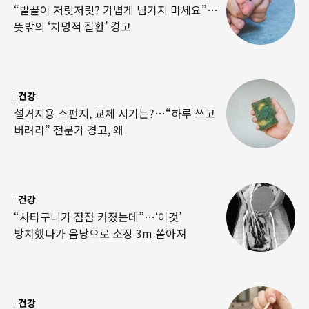
“발끝이 저릿저릿? 가볍게 넘기지 마세요”…
뜻밖의 ‘치명적 질환’ 경고
건강
설거지용 스펀지, 교체 시기는?…“하루 쓰고
버려라” 전문가 경고, 왜
건강
“사타구니가 점점 커졌는데”…‘이것’
방치했다가 음낭으로 소장 3m 쏟아져
건강