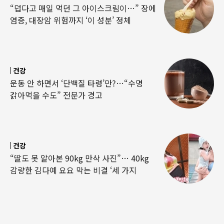
“덥다고 매일 먹던 그 아이스크림이…” 장에
염증, 대장암 위험까지 ‘이 성분’ 정체
건강
운동 안 하면서 ‘단백질 타령’만?…“수명
갉아먹을 수도” 전문가 경고
건강
“딸도 못 알아본 90kg 만삭 사진”… 40kg
감량한 김다예 요요 막는 비결 ‘세 가지