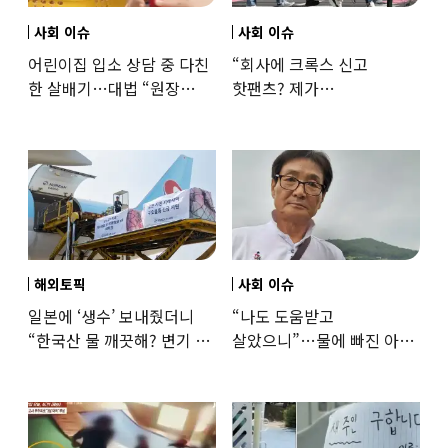
사회 이슈
사회 이슈
어린이집 입소 상담 중 다친
“회사에 크록스 신고
한 살배기…대법 “원장
핫팬츠? 제가
과실”
꼰대인가요”…출근 복장
어디까지 괜찮을까
해외토픽
사회 이슈
일본에 ‘생수’ 보내줬더니
“나도 도움받고
“한국산 물 깨끗해? 변기 물
살았으니”…물에 빠진 아이
떠올라”…“日정부보다
구한 65세, 포상금까지
낫다” 감사
나눴다