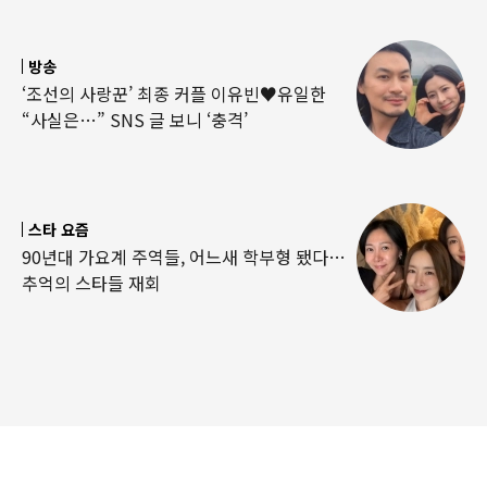
방송
‘조선의 사랑꾼’ 최종 커플 이유빈♥유일한
“사실은…” SNS 글 보니 ‘충격’
스타 요즘
90년대 가요계 주역들, 어느새 학부형 됐다…
추억의 스타들 재회