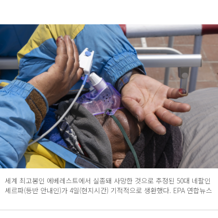
세계 최고봉인 에베레스트에서 실종돼 사망한 것으로 추정된 50대 네팔인
셰르파(등반 안내인)가 4일(현지시간) 기적적으로 생환했다. EPA 연합뉴스