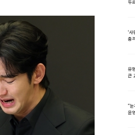
두르
‘사
충격
멘
유명
큰 
36
“눈
윤영
외모