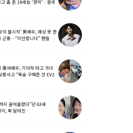
고 춤 춘 19세女 ‘경악’…결국
랑의 불시착’ 男배우, 예상 못 한
 근황…“미안합니다” 팬들
붕
 英여배우, 기아차 타고 가다
교통사고 “목숨 구해준 건 EV2
0도 에어백”
까지 끌어올렸다”던 63세
미, 확 달라진
…‘안면거상술’ 뭐길래