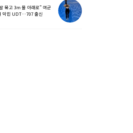
발 묶고 3m 물 아래로” 여군
 막힌 UDT…707 출신
튜버, 직접 훈련해보