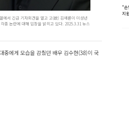
“손
지원
텔에서 긴급 기자회견을 열고 고(故) 김새론이 미성년
女유
 논란에 대해 입장을 밝히고 있다. 2025.3.31 뉴스
대중에게 모습을 감췄던 배우 김수현(38)이 국