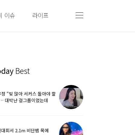
회 이슈
라이프
oday
Best
정 “빚 많아 서커스 돌아야 할
”… 대박난 걸그룹이었는데
쩌다
대회서 2.1m 비단뱀 목에