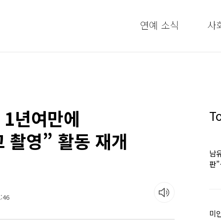
연예 소식
사
’ 1년여만에
T
 촬영” 활동 재개
남유
판
어
:46
미인