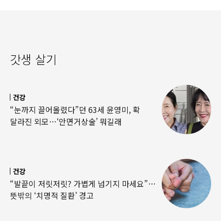
갓생 살기
건강
“눈까지 끌어올렸다”던 63세 윤영미, 확
달라진 외모…‘안면거상술’ 뭐길래
건강
“발끝이 저릿저릿? 가볍게 넘기지 마세요”…
뜻밖의 ‘치명적 질환’ 경고