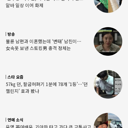
알바 일상 이어 화제
방송
불륜 남편과 이혼했는데 ‘변태’ 남친이…
女속옷 보낸 스토킹男 충격 정체는
스타 요즘
57㎏ 던, 팔굽혀펴기 1분에 78개 ‘1등’…‘던
챌린지’ 효과 봤나
연예 소식
유명 英여배우, 기아차 타고 가다 큰 교통사고