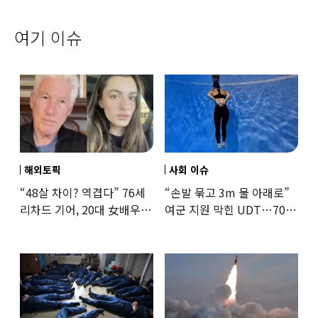
여기 이슈
해외토픽
사회 이슈
“48살 차이? 역겹다” 76세
“손발 묶고 3m 물 아래로”
리차드 기어, 20대 女배우와
여군 지원 막힌 UDT…707
‘로맨스물’…“손녀뻘” 비난
출신 女유튜버, 직접
훈련해보