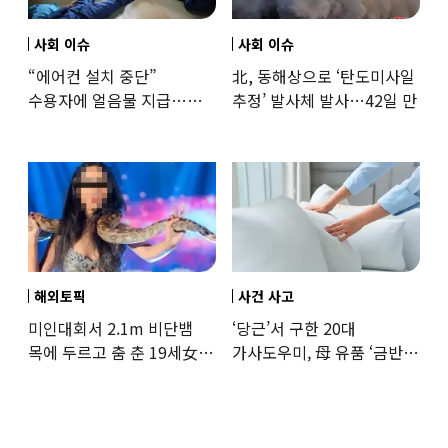
사회 이슈
사회 이슈
“에어컨 설치 중단”
北, 동해상으로 ‘탄도미사일
수용자에 얼음물 지급…
추정’ 발사체 발사…42일 만
37도까지 치솟은 교도소
상황
해외토픽
사건 사고
미인대회서 2.1m 비단뱀
‘당근’서 구한 20대
목에 두르고 춤 춘 19세女
가사도우미, 母 유품 ‘금반지
‘경악’…결국
·팔찌’ 훔쳐 녹였다