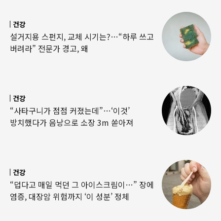
건강
설거지용 스펀지, 교체 시기는?…“하루 쓰고
버려라” 전문가 경고, 왜
건강
“사타구니가 점점 커졌는데”…‘이것’
방치했다가 음낭으로 소장 3m 쏟아져
건강
“덥다고 매일 먹던 그 아이스크림이…” 장에
염증, 대장암 위험까지 ‘이 성분’ 정체