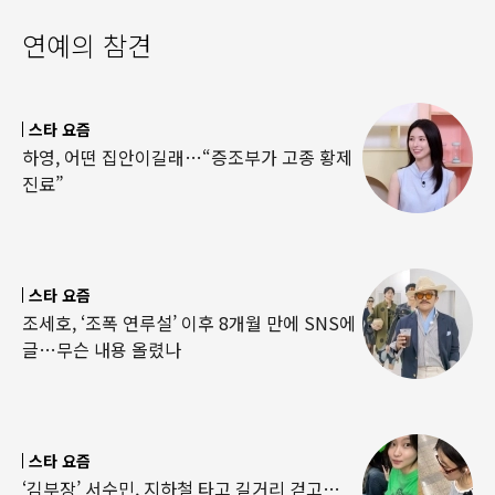
연예의 참견
스타 요즘
하영, 어떤 집안이길래…“증조부가 고종 황제
진료”
스타 요즘
조세호, ‘조폭 연루설’ 이후 8개월 만에 SNS에
글…무슨 내용 올렸나
스타 요즘
‘김부장’ 서수민, 지하철 타고 길거리 걷고…