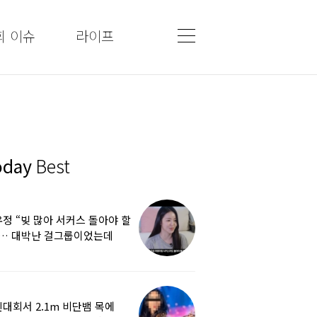
회 이슈
라이프
oday
Best
정 “빚 많아 서커스 돌아야 할
”… 대박난 걸그룹이었는데
쩌다
대회서 2.1m 비단뱀 목에