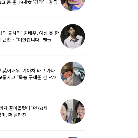
고 춤 춘 19세女 ‘경악’…결국
랑의 불시착’ 男배우, 예상 못 한
 근황…“미안합니다” 팬들
붕
 英여배우, 기아차 타고 가다
교통사고 “목숨 구해준 건 EV2
0도 에어백”
까지 끌어올렸다”던 63세
미, 확 달라진
…‘안면거상술’ 뭐길래