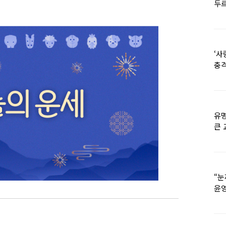
두르
‘사
충격
멘
유명
큰 
36
“눈
윤영
외모