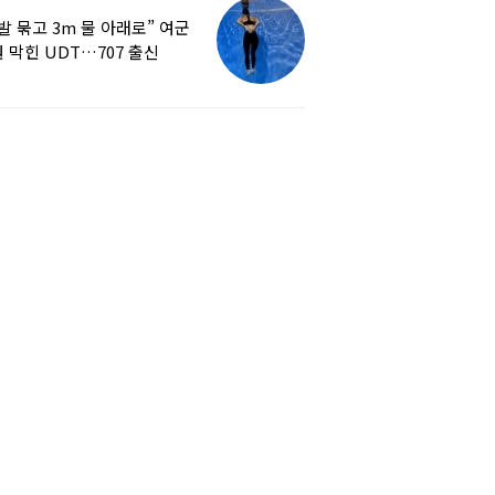
발 묶고 3m 물 아래로” 여군
 막힌 UDT…707 출신
튜버, 직접 훈련해보