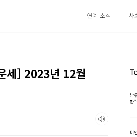
연예 소식
사
세] 2023년 12월
T
남유
판
어
미인